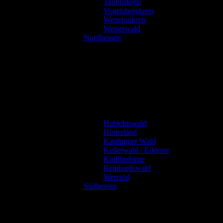
Taunuskreis
Vogelsbergkreis
Wetteraukreis
Westerwald
Nordhessen
Habichtswald
Hinterland
Kaufunger Wald
Kellerwald / Edersee
Knüllgebirge
Reinhardswald
Werratal
Südhessen