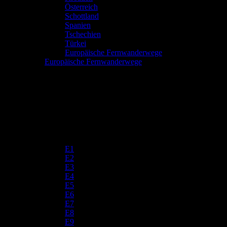
Österreich
Schottland
Spanien
Tschechien
Türkei
Europäische Fernwanderwege
Europäische Fernwanderwege
E1
E2
E3
E4
E5
E6
E7
E8
E9