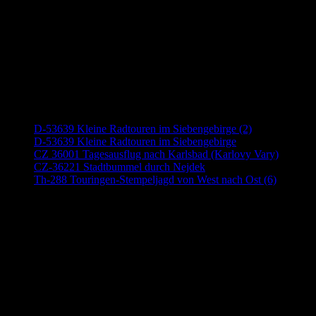
Neueste Beiträge
D-53639 Kleine Radtouren im Siebengebirge (2)
D-53639 Kleine Radtouren im Siebengebirge
CZ 36001 Tagesausflug nach Karlsbad (Karlovy Vary)
CZ-36221 Stadtbummel durch Nejdek
Th-288 Touringen-Stempeljagd von West nach Ost (6)
Anzeige (Amazon)