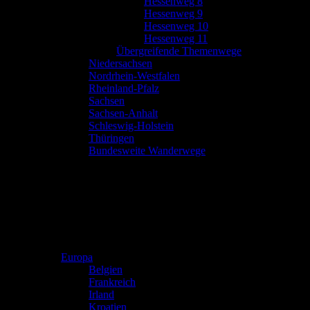
Hessenweg 8
Hessenweg 9
Hessenweg 10
Hessenweg 11
Übergreifende Themenwege
Niedersachsen
Nordrhein-Westfalen
Rheinland-Pfalz
Sachsen
Sachsen-Anhalt
Schleswig-Holstein
Thüringen
Bundesweite Wanderwege
Europa
Belgien
Frankreich
Irland
Kroatien