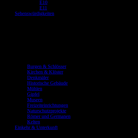
E10
E11
Sehenswürdigkeiten
Burgen & Schlösser
Kirchen & Klöster
Denkmäler
Historische Gebäude
Mühlen
Gipfel
Museen
Freizeiteinrichtungen
Naturschutzprojekte
Römer und Germanen
Kelten
Einkehr & Unterkunft