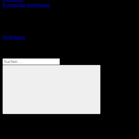
Kommentar hinterlassen
Auch an flauen Tagen zeigt sich die alte Hafenstadt in lebhafter
Manier Die Stadt Ayr hat ein unglaubliches Kulturangebot und eine
Unmenge an Nightlife-Locations aller
Weiterlesen
Translate
Suchen
nach:
Suchen
Anzeige