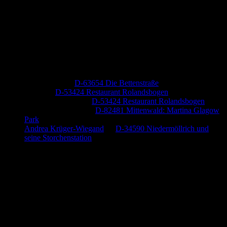
Neueste Kommentare
Jutta Pallutz
zu
D-63654 Die Bettenstraße
Heide
zu
D-53424 Restaurant Rolandsbogen
Baumung, Ulrich
zu
D-53424 Restaurant Rolandsbogen
Körner Peter Josef
zu
D-82481 Mittenwald: Martina Glagow
Park
Andrea Krüger-Wiegand
zu
D-34590 Niedermöllrich und
seine Storchenstation
Anzeige (Amazon)