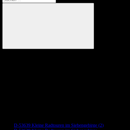
nach:
Suchen
Anzeige
Neueste Beiträge
D-53639 Kleine Radtouren im Siebengebirge (2)