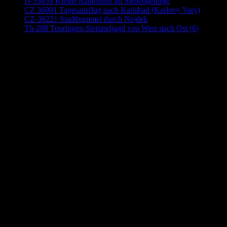
D-53639 Kleine Radtouren im Siebengebirge
CZ 36001 Tagesausflug nach Karlsbad (Karlovy Vary)
CZ-36221 Stadtbummel durch Nejdek
Th-288 Touringen-Stempeljagd von West nach Ost (6)
Anzeige (Amazon)