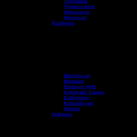
Taunuskreis
Vogelsbergkreis
Wetteraukreis
Westerwald
Nordhessen
Habichtswald
Hinterland
Kaufunger Wald
Kellerwald / Edersee
Knüllgebirge
Reinhardswald
Werratal
Südhessen