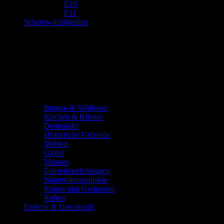
E10
E11
Sehenswürdigkeiten
Burgen & Schlösser
Kirchen & Klöster
Denkmäler
Historische Gebäude
Mühlen
Gipfel
Museen
Freizeiteinrichtungen
Naturschutzprojekte
Römer und Germanen
Kelten
Einkehr & Unterkunft