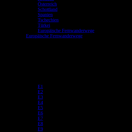
Österreich
Schottland
Spanien
Tschechien
Türkei
Europäische Fernwanderwege
Europäische Fernwanderwege
E1
E2
E3
E4
E5
E6
E7
E8
E9