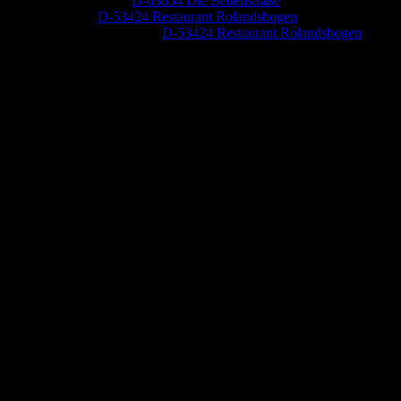
Jutta Pallutz
zu
D-63654 Die Bettenstraße
Heide
zu
D-53424 Restaurant Rolandsbogen
Baumung, Ulrich
zu
D-53424 Restaurant Rolandsbogen
Anzeige (Amazon)