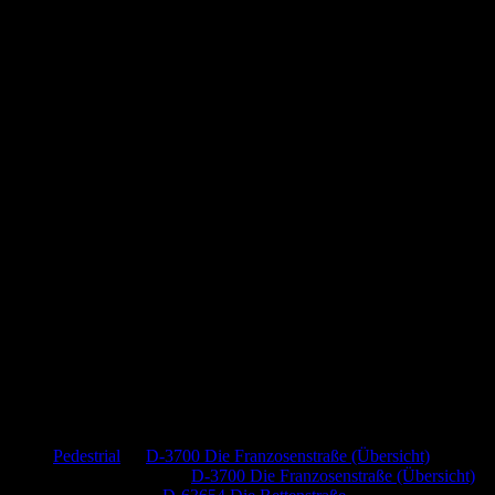
Neueste Kommentare
Pedestrial
zu
D-3700 Die Franzosenstraße (Übersicht)
Dr. Peter Nabitz
zu
D-3700 Die Franzosenstraße (Übersicht)