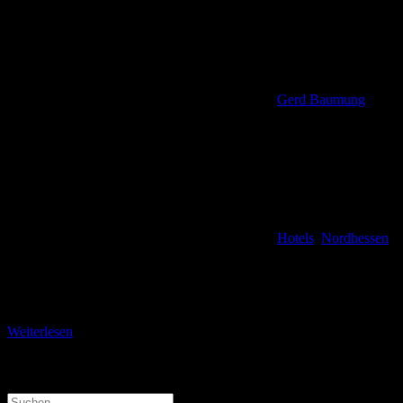
Gerd Baumung
Hotels
,
Nordhessen
Idealer Zwischenstopp Nur einen Steinwurf von der stark
befahrenen Autobahn A 7 entfernt liegt das Premiere Classe Hotel in
Kassel. Es ist eines von 250
Weiterlesen
Translate
Suchen