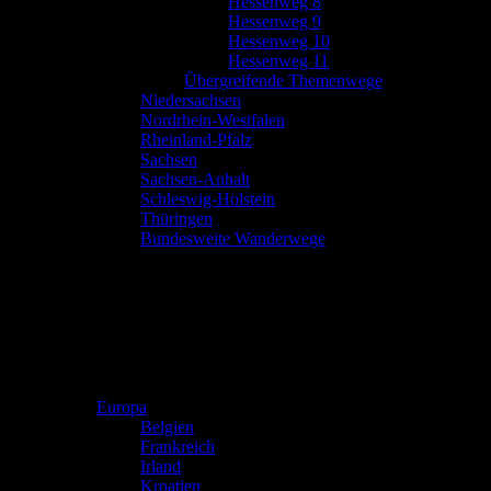
Hessenweg 8
Hessenweg 9
Hessenweg 10
Hessenweg 11
Übergreifende Themenwege
Niedersachsen
Nordrhein-Westfalen
Rheinland-Pfalz
Sachsen
Sachsen-Anhalt
Schleswig-Holstein
Thüringen
Bundesweite Wanderwege
Europa
Belgien
Frankreich
Irland
Kroatien