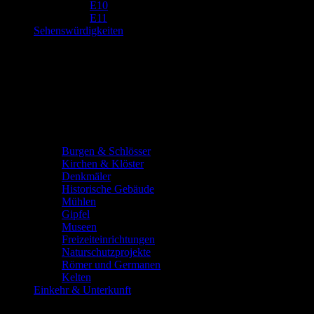
E10
E11
Sehenswürdigkeiten
Burgen & Schlösser
Kirchen & Klöster
Denkmäler
Historische Gebäude
Mühlen
Gipfel
Museen
Freizeiteinrichtungen
Naturschutzprojekte
Römer und Germanen
Kelten
Einkehr & Unterkunft