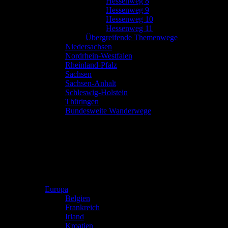
Hessenweg 8
Hessenweg 9
Hessenweg 10
Hessenweg 11
Übergreifende Themenwege
Niedersachsen
Nordrhein-Westfalen
Rheinland-Pfalz
Sachsen
Sachsen-Anhalt
Schleswig-Holstein
Thüringen
Bundesweite Wanderwege
Europa
Belgien
Frankreich
Irland
Kroatien