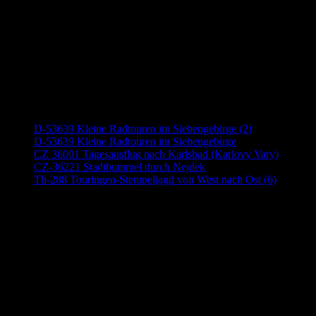
Neueste Beiträge
D-53639 Kleine Radtouren im Siebengebirge (2)
D-53639 Kleine Radtouren im Siebengebirge
CZ 36001 Tagesausflug nach Karlsbad (Karlovy Vary)
CZ-36221 Stadtbummel durch Nejdek
Th-288 Touringen-Stempeljagd von West nach Ost (6)
Anzeige (Amazon)