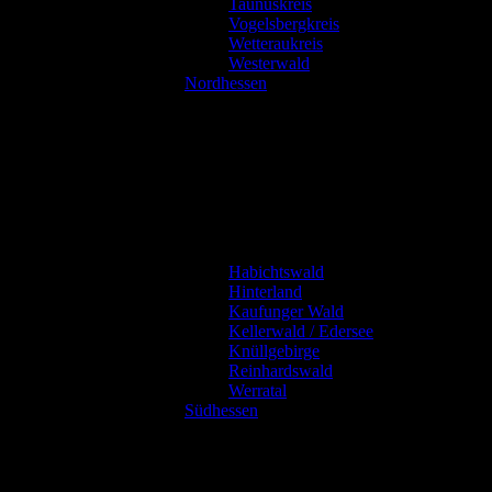
Taunuskreis
Vogelsbergkreis
Wetteraukreis
Westerwald
Nordhessen
Habichtswald
Hinterland
Kaufunger Wald
Kellerwald / Edersee
Knüllgebirge
Reinhardswald
Werratal
Südhessen