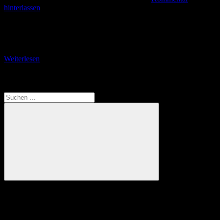
hinterlassen
Teil 3: Auf dem Wernigeroder Weihnachtsmarkt Ehrlich gesagt bin
ich kein großer Fan von Weihnachtsmärkten, schon gar nicht, wenn
es kaum noch ein Durchkommen gibt.
Weiterlesen
Translate
Suchen
nach:
Suchen
Anzeige