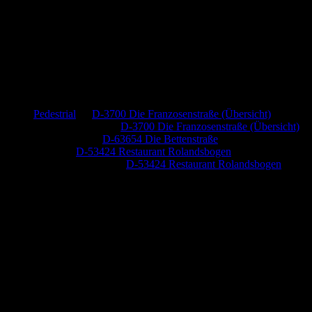
Neueste Kommentare
Pedestrial
zu
D-3700 Die Franzosenstraße (Übersicht)
Dr. Peter Nabitz
zu
D-3700 Die Franzosenstraße (Übersicht)
Jutta Pallutz
zu
D-63654 Die Bettenstraße
Heide
zu
D-53424 Restaurant Rolandsbogen
Baumung, Ulrich
zu
D-53424 Restaurant Rolandsbogen
Anzeige (Amazon)