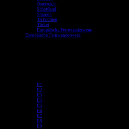
Österreich
Schottland
Spanien
Tschechien
Türkei
Europäische Fernwanderwege
Europäische Fernwanderwege
E1
E2
E3
E4
E5
E6
E7
E8
E9