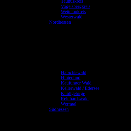
Taunuskreis
Vogelsbergkreis
Wetteraukreis
Westerwald
Nordhessen
Habichtswald
Hinterland
Kaufunger Wald
Kellerwald / Edersee
Knüllgebirge
Reinhardswald
Werratal
Südhessen