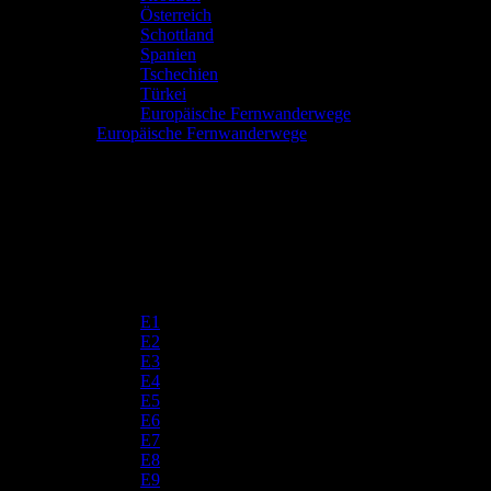
Österreich
Schottland
Spanien
Tschechien
Türkei
Europäische Fernwanderwege
Europäische Fernwanderwege
E1
E2
E3
E4
E5
E6
E7
E8
E9