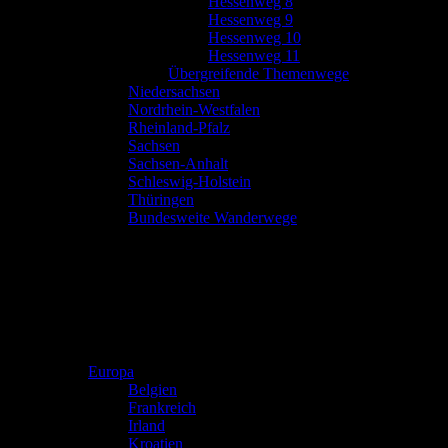
Hessenweg 8
Hessenweg 9
Hessenweg 10
Hessenweg 11
Übergreifende Themenwege
Niedersachsen
Nordrhein-Westfalen
Rheinland-Pfalz
Sachsen
Sachsen-Anhalt
Schleswig-Holstein
Thüringen
Bundesweite Wanderwege
Europa
Belgien
Frankreich
Irland
Kroatien