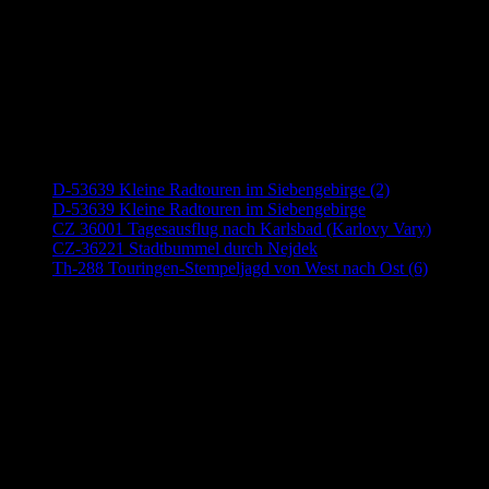
Neueste Beiträge
D-53639 Kleine Radtouren im Siebengebirge (2)
D-53639 Kleine Radtouren im Siebengebirge
CZ 36001 Tagesausflug nach Karlsbad (Karlovy Vary)
CZ-36221 Stadtbummel durch Nejdek
Th-288 Touringen-Stempeljagd von West nach Ost (6)
Anzeige (Amazon)