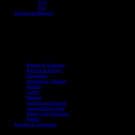
E10
E11
Sehenswürdigkeiten
Burgen & Schlösser
Kirchen & Klöster
Denkmäler
Historische Gebäude
Mühlen
Gipfel
Museen
Freizeiteinrichtungen
Naturschutzprojekte
Römer und Germanen
Kelten
Einkehr & Unterkunft