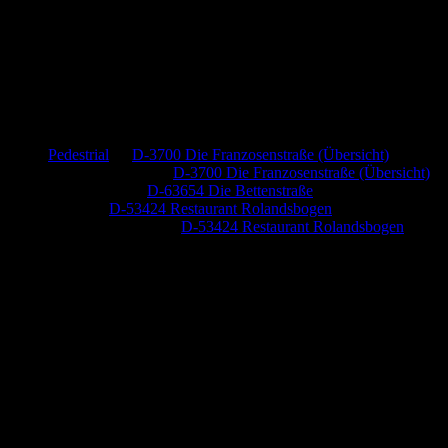
Neueste Kommentare
Pedestrial
zu
D-3700 Die Franzosenstraße (Übersicht)
Dr. Peter Nabitz
zu
D-3700 Die Franzosenstraße (Übersicht)
Jutta Pallutz
zu
D-63654 Die Bettenstraße
Heide
zu
D-53424 Restaurant Rolandsbogen
Baumung, Ulrich
zu
D-53424 Restaurant Rolandsbogen
Anzeige (Amazon)