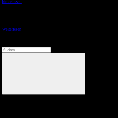
hinterlassen
Von Philippsthal in den Thüringer Wald Seit mehreren Jahren lädt
der Breitensportclub (BSC) Lich seine Mitglieder und Freunde zu
einem Wanderwochenende in der Rhön ein.
Weiterlesen
Translate
Suchen
nach:
Suchen
Anzeige