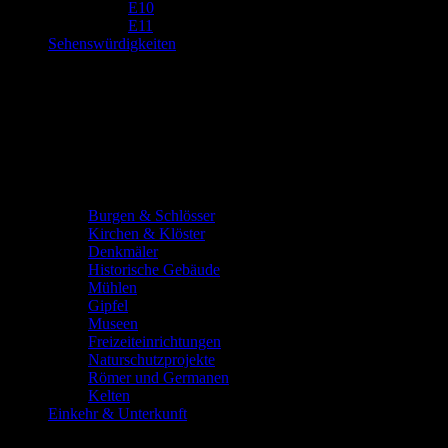
E10
E11
Sehenswürdigkeiten
Burgen & Schlösser
Kirchen & Klöster
Denkmäler
Historische Gebäude
Mühlen
Gipfel
Museen
Freizeiteinrichtungen
Naturschutzprojekte
Römer und Germanen
Kelten
Einkehr & Unterkunft