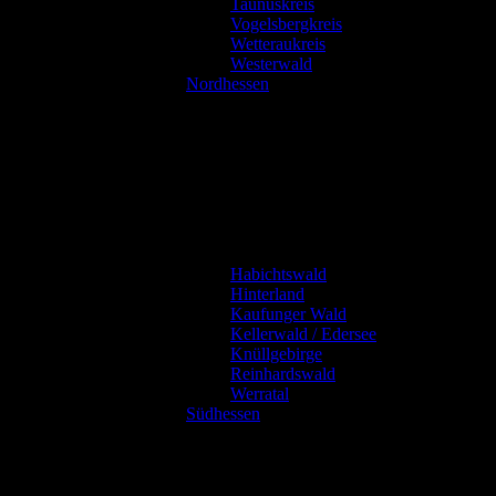
Taunuskreis
Vogelsbergkreis
Wetteraukreis
Westerwald
Nordhessen
Habichtswald
Hinterland
Kaufunger Wald
Kellerwald / Edersee
Knüllgebirge
Reinhardswald
Werratal
Südhessen