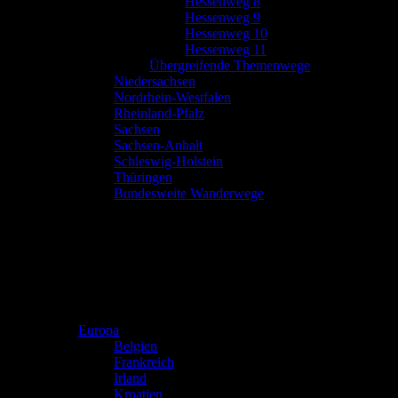
Hessenweg 8
Hessenweg 9
Hessenweg 10
Hessenweg 11
Übergreifende Themenwege
Niedersachsen
Nordrhein-Westfalen
Rheinland-Pfalz
Sachsen
Sachsen-Anhalt
Schleswig-Holstein
Thüringen
Bundesweite Wanderwege
Europa
Belgien
Frankreich
Irland
Kroatien