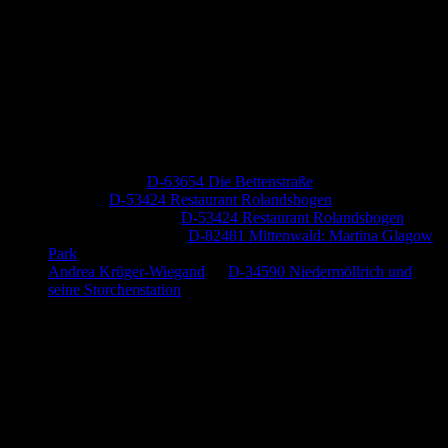
Neueste Kommentare
Jutta Pallutz
zu
D-63654 Die Bettenstraße
Heide
zu
D-53424 Restaurant Rolandsbogen
Baumung, Ulrich
zu
D-53424 Restaurant Rolandsbogen
Körner Peter Josef
zu
D-82481 Mittenwald: Martina Glagow
Park
Andrea Krüger-Wiegand
zu
D-34590 Niedermöllrich und
seine Storchenstation
Anzeige (Amazon)