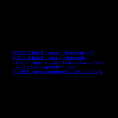
Neueste Beiträge
D-53639 Kleine Radtouren im Siebengebirge (2)
D-53639 Kleine Radtouren im Siebengebirge
CZ 36001 Tagesausflug nach Karlsbad (Karlovy Vary)
CZ-36221 Stadtbummel durch Nejdek
Th-288 Touringen-Stempeljagd von West nach Ost (6)
Anzeige (Amazon)