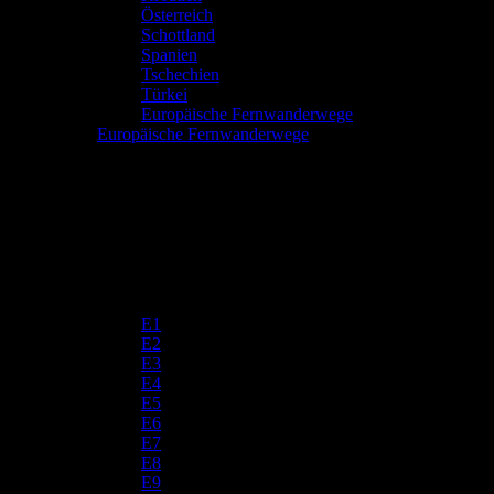
Österreich
Schottland
Spanien
Tschechien
Türkei
Europäische Fernwanderwege
Europäische Fernwanderwege
E1
E2
E3
E4
E5
E6
E7
E8
E9