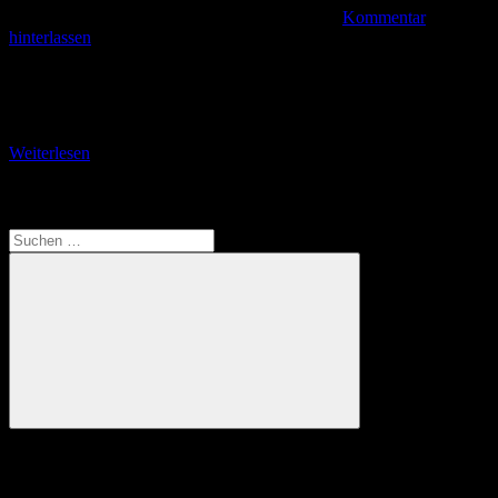
Kommentar
hinterlassen
Auf der Setaliste Drazise zum Hafen von Biograd Setaliste Drazise
– so heißt die prächtige Strandpromenade von Biograd, durch die
sich wohl zur Hochsaison große
Weiterlesen
Translate
Suchen
nach:
Suchen
Anzeige