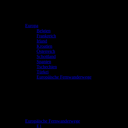
Europa
Belgien
Frankreich
Irland
Kroatien
Österreich
Schottland
Spanien
Tschechien
Türkei
Europäische Fernwanderwege
Europäische Fernwanderwege
E1