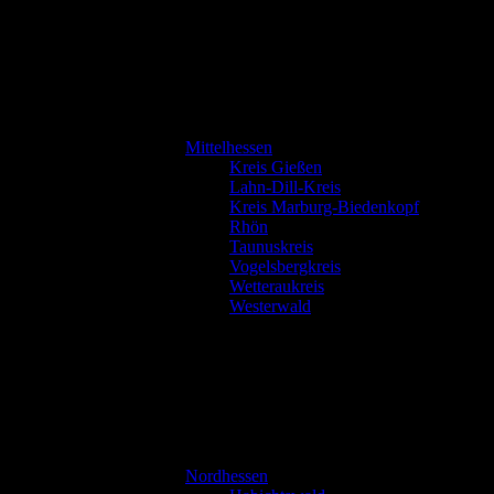
Mittelhessen
Kreis Gießen
Lahn-Dill-Kreis
Kreis Marburg-Biedenkopf
Rhön
Taunuskreis
Vogelsbergkreis
Wetteraukreis
Westerwald
Nordhessen