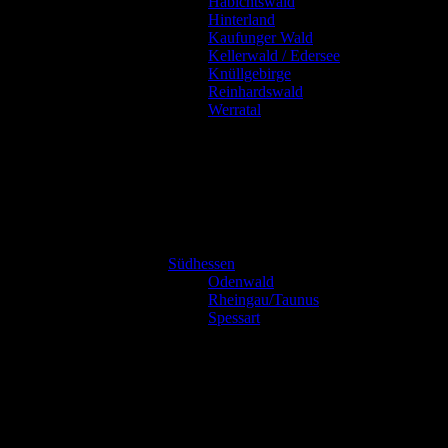
Habichtswald
Hinterland
Kaufunger Wald
Kellerwald / Edersee
Knüllgebirge
Reinhardswald
Werratal
Südhessen
Odenwald
Rheingau/Taunus
Spessart