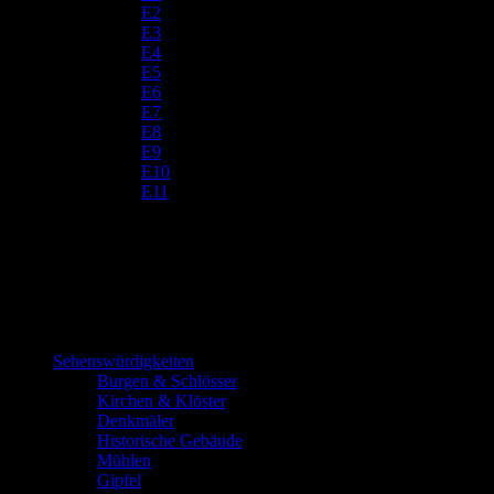
E2
E3
E4
E5
E6
E7
E8
E9
E10
E11
Sehenswürdigkeiten
Burgen & Schlösser
Kirchen & Klöster
Denkmäler
Historische Gebäude
Mühlen
Gipfel