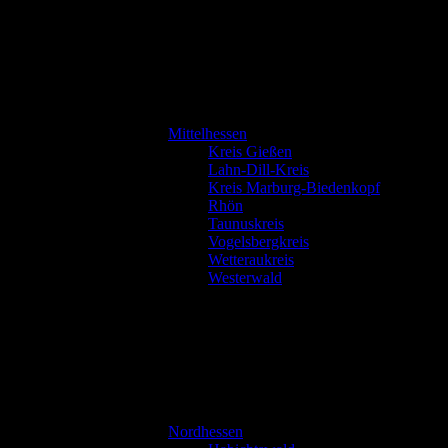
Mittelhessen
Kreis Gießen
Lahn-Dill-Kreis
Kreis Marburg-Biedenkopf
Rhön
Taunuskreis
Vogelsbergkreis
Wetteraukreis
Westerwald
Nordhessen