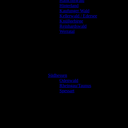
Habichtswald
Hinterland
Kaufunger Wald
Kellerwald / Edersee
Knüllgebirge
Reinhardswald
Werratal
Südhessen
Odenwald
Rheingau/Taunus
Spessart