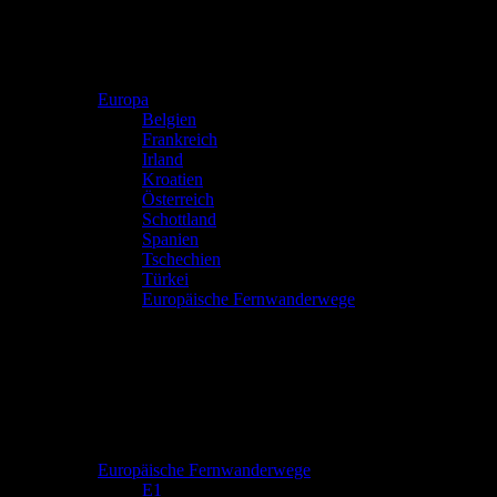
Europa
Belgien
Frankreich
Irland
Kroatien
Österreich
Schottland
Spanien
Tschechien
Türkei
Europäische Fernwanderwege
Europäische Fernwanderwege
E1