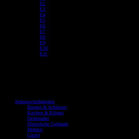
E2
E3
E4
E5
E6
E7
E8
E9
E10
E11
Sehenswürdigkeiten
Burgen & Schlösser
Kirchen & Klöster
Denkmäler
Historische Gebäude
Mühlen
Gipfel