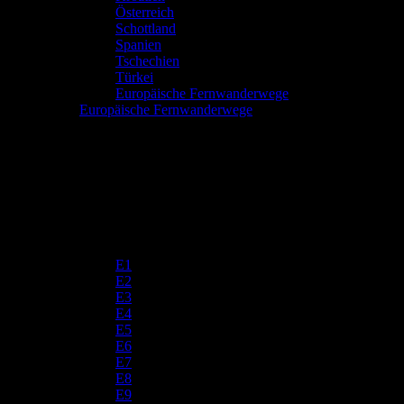
Österreich
Schottland
Spanien
Tschechien
Türkei
Europäische Fernwanderwege
Europäische Fernwanderwege
E1
E2
E3
E4
E5
E6
E7
E8
E9