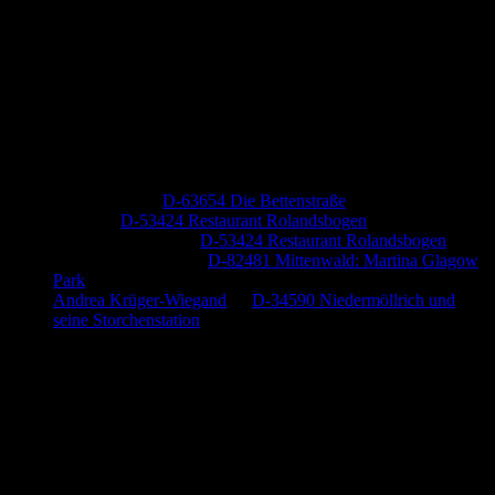
Neueste Kommentare
Jutta Pallutz
zu
D-63654 Die Bettenstraße
Heide
zu
D-53424 Restaurant Rolandsbogen
Baumung, Ulrich
zu
D-53424 Restaurant Rolandsbogen
Körner Peter Josef
zu
D-82481 Mittenwald: Martina Glagow
Park
Andrea Krüger-Wiegand
zu
D-34590 Niedermöllrich und
seine Storchenstation
Anzeige (Amazon)