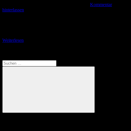
Kommentar
hinterlassen
+ Von der Porta Praetoria zum Alten Rathaus + Es ist nicht zu
übersehen, das Regensburg römische Wurzeln hat. Im östlichen
Bereich des Stadtgebietes wurde
Weiterlesen
Translate
Suchen
nach:
Suchen
Anzeige