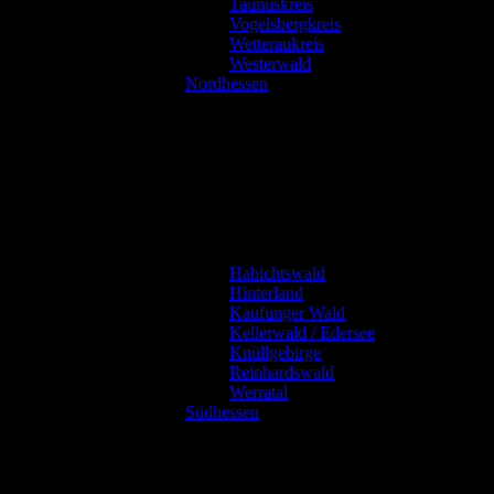
Taunuskreis
Vogelsbergkreis
Wetteraukreis
Westerwald
Nordhessen
Habichtswald
Hinterland
Kaufunger Wald
Kellerwald / Edersee
Knüllgebirge
Reinhardswald
Werratal
Südhessen