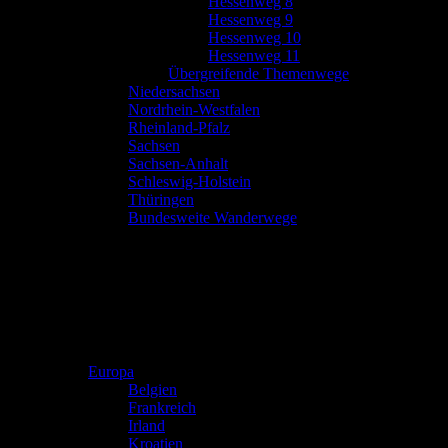
Hessenweg 8
Hessenweg 9
Hessenweg 10
Hessenweg 11
Übergreifende Themenwege
Niedersachsen
Nordrhein-Westfalen
Rheinland-Pfalz
Sachsen
Sachsen-Anhalt
Schleswig-Holstein
Thüringen
Bundesweite Wanderwege
Europa
Belgien
Frankreich
Irland
Kroatien