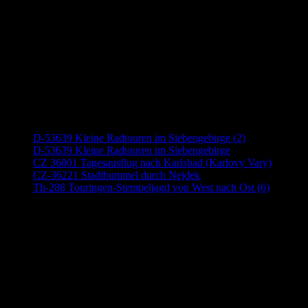
Neueste Beiträge
D-53639 Kleine Radtouren im Siebengebirge (2)
D-53639 Kleine Radtouren im Siebengebirge
CZ 36001 Tagesausflug nach Karlsbad (Karlovy Vary)
CZ-36221 Stadtbummel durch Nejdek
Th-288 Touringen-Stempeljagd von West nach Ost (6)
Anzeige (Amazon)