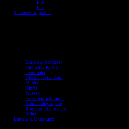
E10
E11
Sehenswürdigkeiten
Burgen & Schlösser
Kirchen & Klöster
Denkmäler
Historische Gebäude
Mühlen
Gipfel
Museen
Freizeiteinrichtungen
Naturschutzprojekte
Römer und Germanen
Kelten
Einkehr & Unterkunft