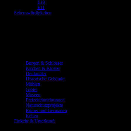
E10
E11
Sehenswürdigkeiten
Burgen & Schlösser
Kirchen & Klöster
Denkmäler
Historische Gebäude
Mühlen
Gipfel
Museen
Freizeiteinrichtungen
Naturschutzprojekte
Römer und Germanen
Kelten
Einkehr & Unterkunft