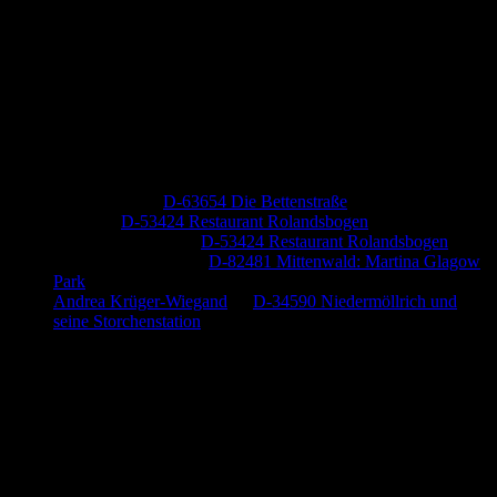
Neueste Kommentare
Jutta Pallutz
zu
D-63654 Die Bettenstraße
Heide
zu
D-53424 Restaurant Rolandsbogen
Baumung, Ulrich
zu
D-53424 Restaurant Rolandsbogen
Körner Peter Josef
zu
D-82481 Mittenwald: Martina Glagow
Park
Andrea Krüger-Wiegand
zu
D-34590 Niedermöllrich und
seine Storchenstation
Anzeige (Amazon)