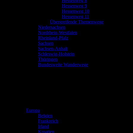
Hessenweg 8
Hessenweg 9
Hessenweg 10
Hessenweg 11
Übergreifende Themenwege
Niedersachsen
Nordrhein-Westfalen
Rheinland-Pfalz
Sachsen
Sachsen-Anhalt
Schleswig-Holstein
Thüringen
Bundesweite Wanderwege
Europa
Belgien
Frankreich
Irland
Kroatien