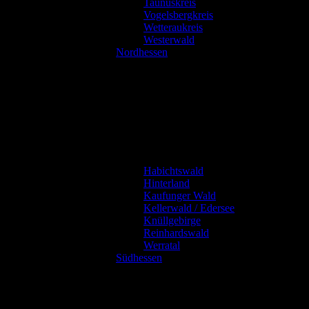
Taunuskreis
Vogelsbergkreis
Wetteraukreis
Westerwald
Nordhessen
Habichtswald
Hinterland
Kaufunger Wald
Kellerwald / Edersee
Knüllgebirge
Reinhardswald
Werratal
Südhessen