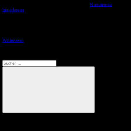
Kommentar
hinterlassen
Stadtbummel vom Hauptbahnhof zur Tepla Eine Tagesfahrt nach
Karlsbad (Karlovy Vary) war wohl der Höhepunkt unserer Reise in
den böhmischen Teil des Erzgebirges im Februar
Weiterlesen
Translate
Suchen
nach:
Suchen
Anzeige