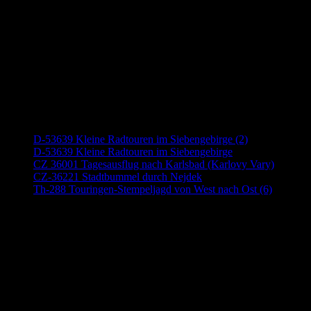
Neueste Beiträge
D-53639 Kleine Radtouren im Siebengebirge (2)
D-53639 Kleine Radtouren im Siebengebirge
CZ 36001 Tagesausflug nach Karlsbad (Karlovy Vary)
CZ-36221 Stadtbummel durch Nejdek
Th-288 Touringen-Stempeljagd von West nach Ost (6)
Anzeige (Amazon)