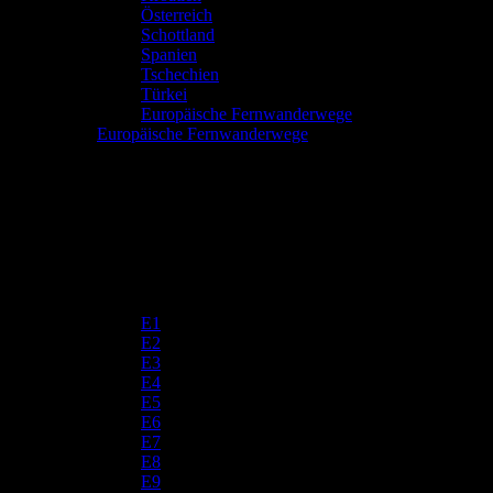
Österreich
Schottland
Spanien
Tschechien
Türkei
Europäische Fernwanderwege
Europäische Fernwanderwege
E1
E2
E3
E4
E5
E6
E7
E8
E9