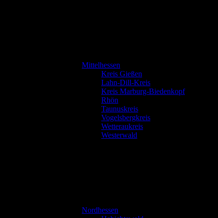
Mittelhessen
Kreis Gießen
Lahn-Dill-Kreis
Kreis Marburg-Biedenkopf
Rhön
Taunuskreis
Vogelsbergkreis
Wetteraukreis
Westerwald
Nordhessen