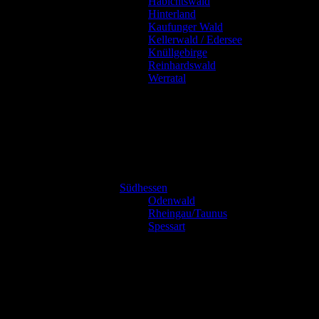
Habichtswald
Hinterland
Kaufunger Wald
Kellerwald / Edersee
Knüllgebirge
Reinhardswald
Werratal
Südhessen
Odenwald
Rheingau/Taunus
Spessart