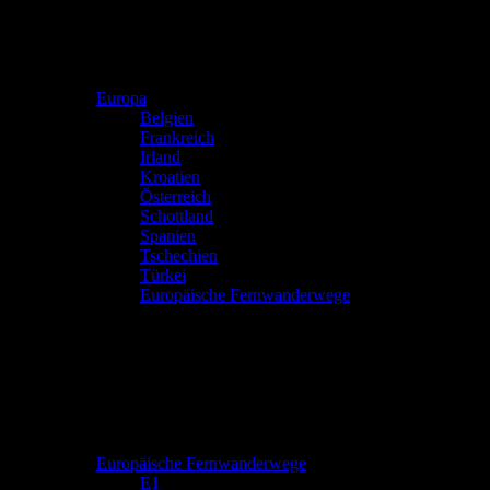
Europa
Belgien
Frankreich
Irland
Kroatien
Österreich
Schottland
Spanien
Tschechien
Türkei
Europäische Fernwanderwege
Europäische Fernwanderwege
E1