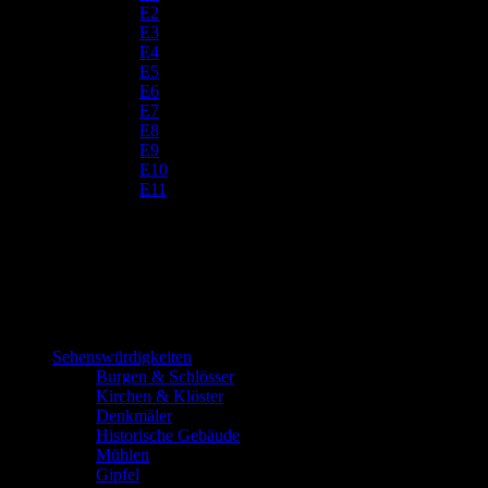
E2
E3
E4
E5
E6
E7
E8
E9
E10
E11
Sehenswürdigkeiten
Burgen & Schlösser
Kirchen & Klöster
Denkmäler
Historische Gebäude
Mühlen
Gipfel