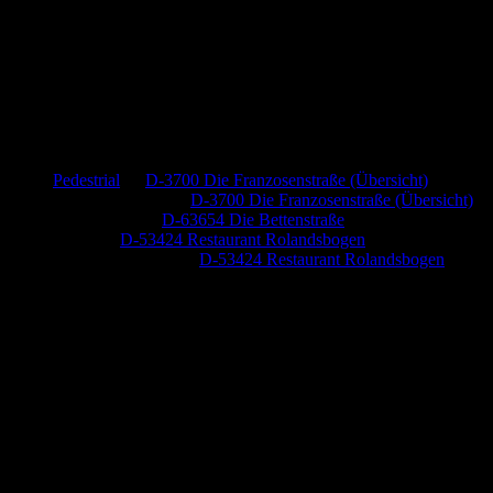
Neueste Kommentare
Pedestrial
zu
D-3700 Die Franzosenstraße (Übersicht)
Dr. Peter Nabitz
zu
D-3700 Die Franzosenstraße (Übersicht)
Jutta Pallutz
zu
D-63654 Die Bettenstraße
Heide
zu
D-53424 Restaurant Rolandsbogen
Baumung, Ulrich
zu
D-53424 Restaurant Rolandsbogen
Anzeige (Amazon)