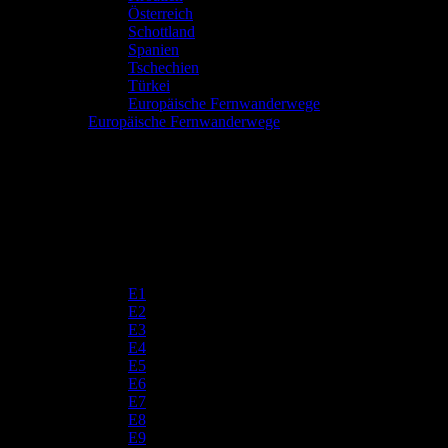
Österreich
Schottland
Spanien
Tschechien
Türkei
Europäische Fernwanderwege
Europäische Fernwanderwege
E1
E2
E3
E4
E5
E6
E7
E8
E9