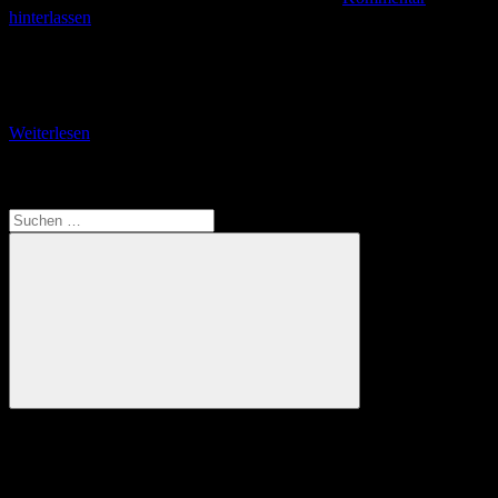
hinterlassen
Vom Ortsteil Hege nach Nonnenhorn Ankunft bei meiner Schwester
Petra am Freitag, 4. Juli 2025. Nach dem Stau-Chaos auf den
Autobahnen A 5 und A
Weiterlesen
Translate
Suchen
nach:
Suchen
Anzeige