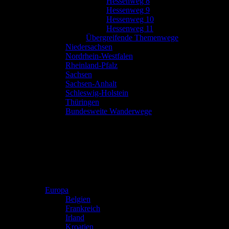
Hessenweg 8
Hessenweg 9
Hessenweg 10
Hessenweg 11
Übergreifende Themenwege
Niedersachsen
Nordrhein-Westfalen
Rheinland-Pfalz
Sachsen
Sachsen-Anhalt
Schleswig-Holstein
Thüringen
Bundesweite Wanderwege
Europa
Belgien
Frankreich
Irland
Kroatien