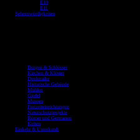
E10
E11
Sehenswürdigkeiten
Burgen & Schlösser
Kirchen & Klöster
Denkmäler
Historische Gebäude
Mühlen
Gipfel
Museen
Freizeiteinrichtungen
Naturschutzprojekte
Römer und Germanen
Kelten
Einkehr & Unterkunft