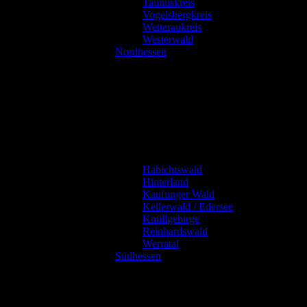
Taunuskreis
Vogelsbergkreis
Wetteraukreis
Westerwald
Nordhessen
Habichtswald
Hinterland
Kaufunger Wald
Kellerwald / Edersee
Knüllgebirge
Reinhardswald
Werratal
Südhessen