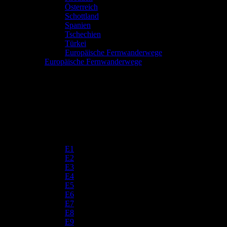
Österreich
Schottland
Spanien
Tschechien
Türkei
Europäische Fernwanderwege
Europäische Fernwanderwege
E1
E2
E3
E4
E5
E6
E7
E8
E9