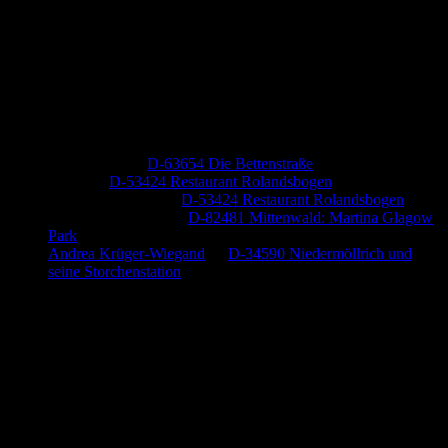
Neueste Kommentare
Jutta Pallutz
zu
D-63654 Die Bettenstraße
Heide
zu
D-53424 Restaurant Rolandsbogen
Baumung, Ulrich
zu
D-53424 Restaurant Rolandsbogen
Körner Peter Josef
zu
D-82481 Mittenwald: Martina Glagow
Park
Andrea Krüger-Wiegand
zu
D-34590 Niedermöllrich und
seine Storchenstation
Anzeige (Amazon)