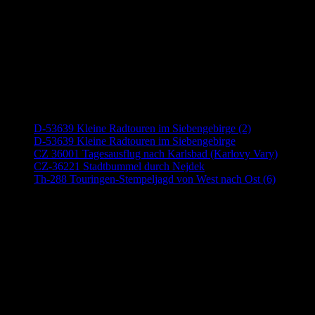
Neueste Beiträge
D-53639 Kleine Radtouren im Siebengebirge (2)
D-53639 Kleine Radtouren im Siebengebirge
CZ 36001 Tagesausflug nach Karlsbad (Karlovy Vary)
CZ-36221 Stadtbummel durch Nejdek
Th-288 Touringen-Stempeljagd von West nach Ost (6)
Anzeige (Amazon)