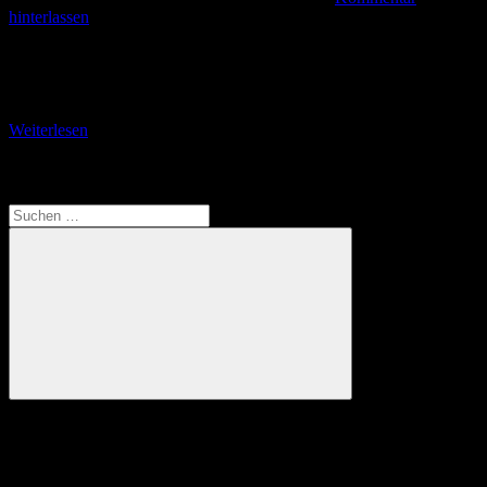
hinterlassen
Von Kircheim durch das Aulatal nach Oberaula Kirchheim (bm).
Beim Namen Kirchheim fällt uns Oberhessen vielleicht zunächst
einmal das stau-geplagte Kirchheimer Dreieck ein. Wo die
Weiterlesen
Translate
Suchen
nach:
Suchen
Anzeige