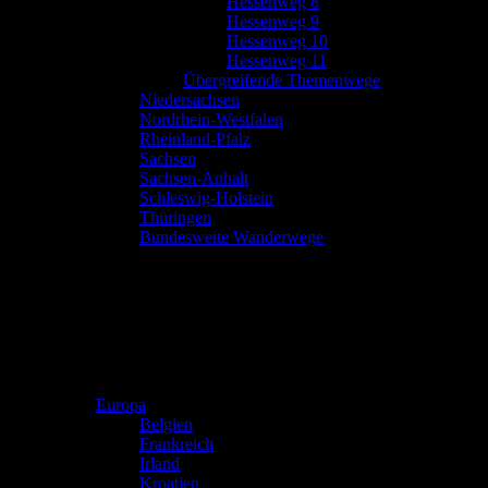
Hessenweg 8
Hessenweg 9
Hessenweg 10
Hessenweg 11
Übergreifende Themenwege
Niedersachsen
Nordrhein-Westfalen
Rheinland-Pfalz
Sachsen
Sachsen-Anhalt
Schleswig-Holstein
Thüringen
Bundesweite Wanderwege
Europa
Belgien
Frankreich
Irland
Kroatien