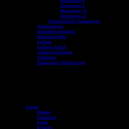
Hessenweg 8
Hessenweg 9
Hessenweg 10
Hessenweg 11
Übergreifende Themenwege
Niedersachsen
Nordrhein-Westfalen
Rheinland-Pfalz
Sachsen
Sachsen-Anhalt
Schleswig-Holstein
Thüringen
Bundesweite Wanderwege
Europa
Belgien
Frankreich
Irland
Kroatien