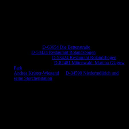
Neueste Kommentare
Jutta Pallutz
zu
D-63654 Die Bettenstraße
Heide
zu
D-53424 Restaurant Rolandsbogen
Baumung, Ulrich
zu
D-53424 Restaurant Rolandsbogen
Körner Peter Josef
zu
D-82481 Mittenwald: Martina Glagow
Park
Andrea Krüger-Wiegand
zu
D-34590 Niedermöllrich und
seine Storchenstation
Anzeige (Amazon)