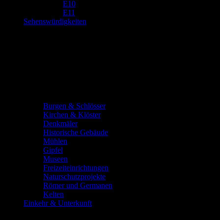
E10
E11
Sehenswürdigkeiten
Burgen & Schlösser
Kirchen & Klöster
Denkmäler
Historische Gebäude
Mühlen
Gipfel
Museen
Freizeiteinrichtungen
Naturschutzprojekte
Römer und Germanen
Kelten
Einkehr & Unterkunft