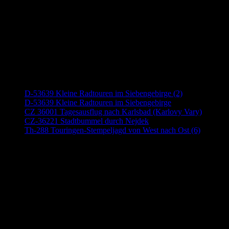
Neueste Beiträge
D-53639 Kleine Radtouren im Siebengebirge (2)
D-53639 Kleine Radtouren im Siebengebirge
CZ 36001 Tagesausflug nach Karlsbad (Karlovy Vary)
CZ-36221 Stadtbummel durch Nejdek
Th-288 Touringen-Stempeljagd von West nach Ost (6)
Anzeige (Amazon)