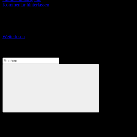
Kommentar hinterlassen
+ Von Wasserburg zur Reutiner Bucht + Leider ist auch der 8. Juli
2025 kein Tag, der zum Wandern oder Radfahren einlädt. Viel Zeit
bleibt
Weiterlesen
Translate
Suchen
nach:
Suchen
Anzeige