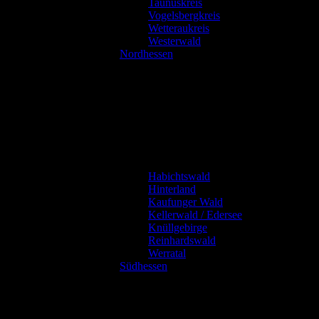
Taunuskreis
Vogelsbergkreis
Wetteraukreis
Westerwald
Nordhessen
Habichtswald
Hinterland
Kaufunger Wald
Kellerwald / Edersee
Knüllgebirge
Reinhardswald
Werratal
Südhessen