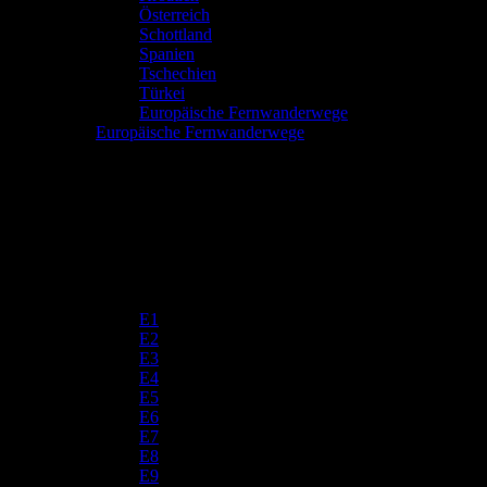
Österreich
Schottland
Spanien
Tschechien
Türkei
Europäische Fernwanderwege
Europäische Fernwanderwege
E1
E2
E3
E4
E5
E6
E7
E8
E9