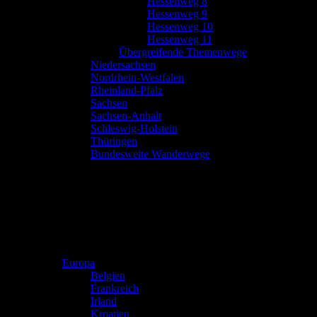
Hessenweg 8
Hessenweg 9
Hessenweg 10
Hessenweg 11
Übergreifende Themenwege
Niedersachsen
Nordrhein-Westfalen
Rheinland-Pfalz
Sachsen
Sachsen-Anhalt
Schleswig-Holstein
Thüringen
Bundesweite Wanderwege
Europa
Belgien
Frankreich
Irland
Kroatien