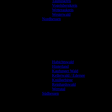
Taunuskreis
Vogelsbergkreis
Wetteraukreis
Westerwald
Nordhessen
Habichtswald
Hinterland
Kaufunger Wald
Kellerwald / Edersee
Knüllgebirge
Reinhardswald
Werratal
Südhessen