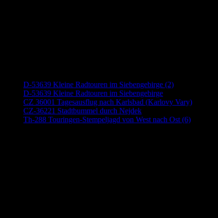
Neueste Beiträge
D-53639 Kleine Radtouren im Siebengebirge (2)
D-53639 Kleine Radtouren im Siebengebirge
CZ 36001 Tagesausflug nach Karlsbad (Karlovy Vary)
CZ-36221 Stadtbummel durch Nejdek
Th-288 Touringen-Stempeljagd von West nach Ost (6)
Anzeige (Amazon)