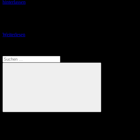
hinterlassen
Durch die Lochbachklamm auf das Ebigköpfchen Der Landgasthof
Zinn in der Knüllwald-Gemeinde Wallenstein war nicht das erste
Mal Domizil für unser Arbeitsteam in Nordhessen. Nachdem
Weiterlesen
Translate
Suchen
nach:
Suchen
Anzeige