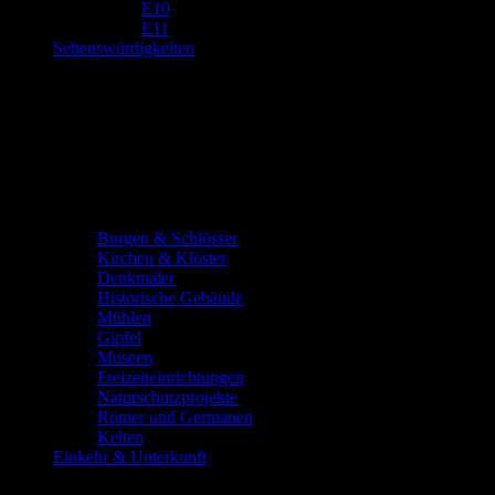
E10
E11
Sehenswürdigkeiten
Burgen & Schlösser
Kirchen & Klöster
Denkmäler
Historische Gebäude
Mühlen
Gipfel
Museen
Freizeiteinrichtungen
Naturschutzprojekte
Römer und Germanen
Kelten
Einkehr & Unterkunft