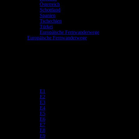
Österreich
Schottland
Spanien
Tschechien
Türkei
Europäische Fernwanderwege
Europäische Fernwanderwege
E1
E2
E3
E4
E5
E6
E7
E8
E9