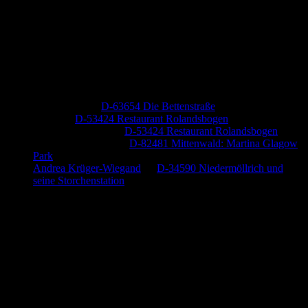
Neueste Kommentare
Jutta Pallutz
zu
D-63654 Die Bettenstraße
Heide
zu
D-53424 Restaurant Rolandsbogen
Baumung, Ulrich
zu
D-53424 Restaurant Rolandsbogen
Körner Peter Josef
zu
D-82481 Mittenwald: Martina Glagow
Park
Andrea Krüger-Wiegand
zu
D-34590 Niedermöllrich und
seine Storchenstation
Anzeige (Amazon)