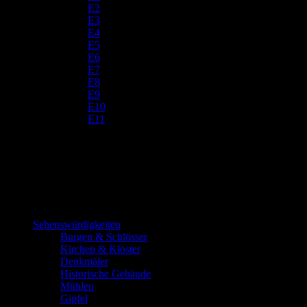
E2
E3
E4
E5
E6
E7
E8
E9
E10
E11
Sehenswürdigkeiten
Burgen & Schlösser
Kirchen & Klöster
Denkmäler
Historische Gebäude
Mühlen
Gipfel