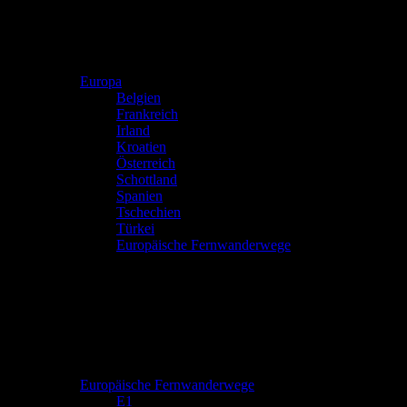
Europa
Belgien
Frankreich
Irland
Kroatien
Österreich
Schottland
Spanien
Tschechien
Türkei
Europäische Fernwanderwege
Europäische Fernwanderwege
E1