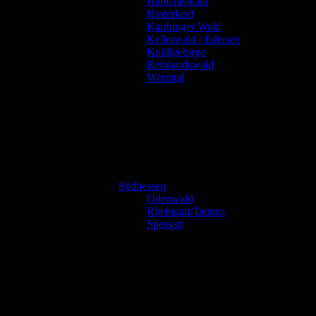
Habichtswald
Hinterland
Kaufunger Wald
Kellerwald / Edersee
Knüllgebirge
Reinhardswald
Werratal
Südhessen
Odenwald
Rheingau/Taunus
Spessart