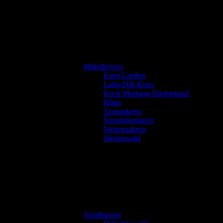
Mittelhessen
Kreis Gießen
Lahn-Dill-Kreis
Kreis Marburg-Biedenkopf
Rhön
Taunuskreis
Vogelsbergkreis
Wetteraukreis
Westerwald
Nordhessen