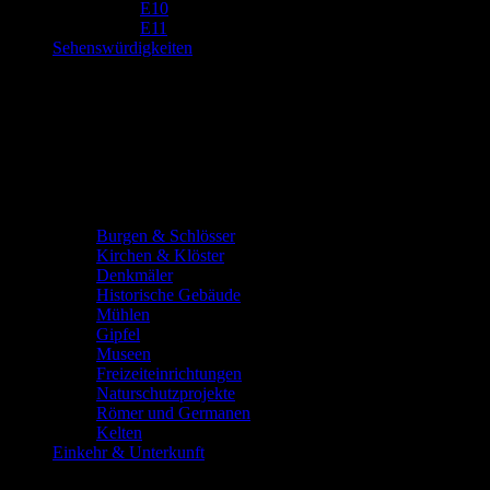
E10
E11
Sehenswürdigkeiten
Burgen & Schlösser
Kirchen & Klöster
Denkmäler
Historische Gebäude
Mühlen
Gipfel
Museen
Freizeiteinrichtungen
Naturschutzprojekte
Römer und Germanen
Kelten
Einkehr & Unterkunft