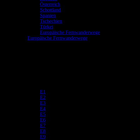
Österreich
Schottland
Spanien
Tschechien
Türkei
Europäische Fernwanderwege
Europäische Fernwanderwege
E1
E2
E3
E4
E5
E6
E7
E8
E9