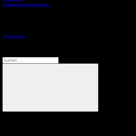
Kommentar hinterlassen
Die Burgruine Liebenstein (Touringen-Stempel Nr. 24) Die
Burgruine Liebenstein wurde im Jahr 1306 urkundlich erstmals
erwähnt – mit der Belehnung der Herren vom Stein durch
Weiterlesen
Translate
Suchen
nach:
Suchen
Anzeige