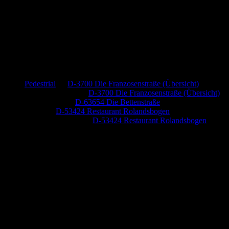
Neueste Kommentare
Pedestrial
zu
D-3700 Die Franzosenstraße (Übersicht)
Dr. Peter Nabitz
zu
D-3700 Die Franzosenstraße (Übersicht)
Jutta Pallutz
zu
D-63654 Die Bettenstraße
Heide
zu
D-53424 Restaurant Rolandsbogen
Baumung, Ulrich
zu
D-53424 Restaurant Rolandsbogen
Anzeige (Amazon)