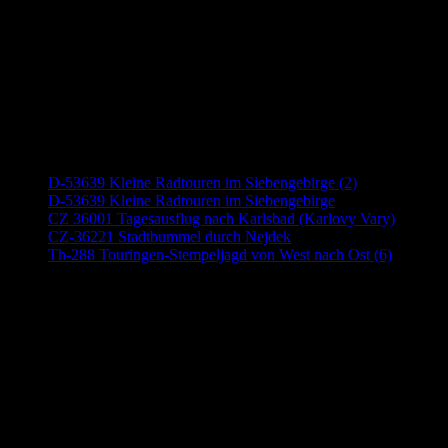
Neueste Beiträge
D-53639 Kleine Radtouren im Siebengebirge (2)
D-53639 Kleine Radtouren im Siebengebirge
CZ 36001 Tagesausflug nach Karlsbad (Karlovy Vary)
CZ-36221 Stadtbummel durch Nejdek
Th-288 Touringen-Stempeljagd von West nach Ost (6)
Anzeige (Amazon)