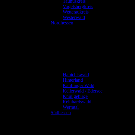
Taunuskreis
Vogelsbergkreis
Wetteraukreis
Westerwald
Nordhessen
Habichtswald
Hinterland
Kaufunger Wald
Kellerwald / Edersee
Knüllgebirge
Reinhardswald
Werratal
Südhessen