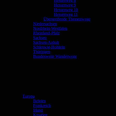
Hessenweg 8
Hessenweg 9
Hessenweg 10
Hessenweg 11
Übergreifende Themenwege
Niedersachsen
Nordrhein-Westfalen
Rheinland-Pfalz
Sachsen
Sachsen-Anhalt
Schleswig-Holstein
Thüringen
Bundesweite Wanderwege
Europa
Belgien
Frankreich
Irland
Kroatien