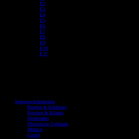
E2
E3
E4
E5
E6
E7
E8
E9
E10
E11
Sehenswürdigkeiten
Burgen & Schlösser
Kirchen & Klöster
Denkmäler
Historische Gebäude
Mühlen
Gipfel