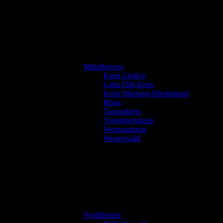
Mittelhessen
Kreis Gießen
Lahn-Dill-Kreis
Kreis Marburg-Biedenkopf
Rhön
Taunuskreis
Vogelsbergkreis
Wetteraukreis
Westerwald
Nordhessen