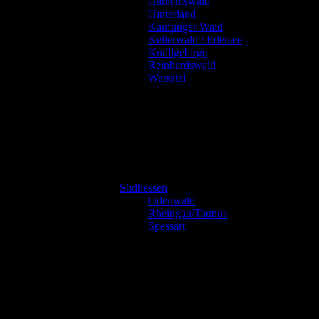
Habichtswald
Hinterland
Kaufunger Wald
Kellerwald / Edersee
Knüllgebirge
Reinhardswald
Werratal
Südhessen
Odenwald
Rheingau/Taunus
Spessart