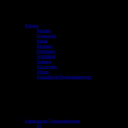
Europa
Belgien
Frankreich
Irland
Kroatien
Österreich
Schottland
Spanien
Tschechien
Türkei
Europäische Fernwanderwege
Europäische Fernwanderwege
E1