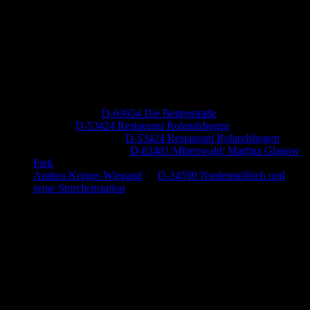
Neueste Kommentare
Jutta Pallutz
zu
D-63654 Die Bettenstraße
Heide
zu
D-53424 Restaurant Rolandsbogen
Baumung, Ulrich
zu
D-53424 Restaurant Rolandsbogen
Körner Peter Josef
zu
D-82481 Mittenwald: Martina Glagow
Park
Andrea Krüger-Wiegand
zu
D-34590 Niedermöllrich und
seine Storchenstation
Anzeige (Amazon)