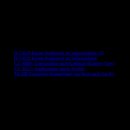
Neueste Beiträge
D-53639 Kleine Radtouren im Siebengebirge (2)
D-53639 Kleine Radtouren im Siebengebirge
CZ 36001 Tagesausflug nach Karlsbad (Karlovy Vary)
CZ-36221 Stadtbummel durch Nejdek
Th-288 Touringen-Stempeljagd von West nach Ost (6)
Anzeige (Amazon)