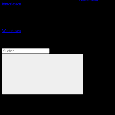
hinterlassen
Zur Schönen Aussicht auf dem Knöpfelsberg Zurück in der
Waldgaststätte Scherershütte und ganz knapp einem Wolkenbruch
entwischt gönne ich mir ein Wildgulasch mit Thüringer Klößen
Weiterlesen
Translate
Suchen
nach:
Suchen
Anzeige