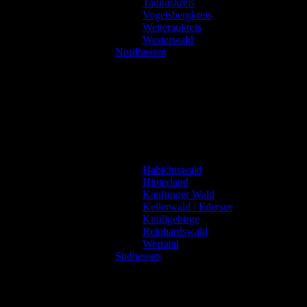
Taunuskreis
Vogelsbergkreis
Wetteraukreis
Westerwald
Nordhessen
Habichtswald
Hinterland
Kaufunger Wald
Kellerwald / Edersee
Knüllgebirge
Reinhardswald
Werratal
Südhessen