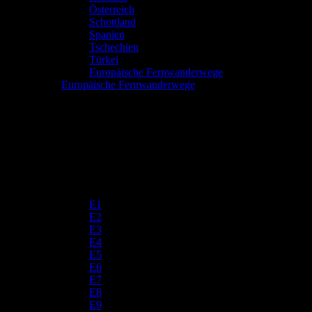
Österreich
Schottland
Spanien
Tschechien
Türkei
Europäische Fernwanderwege
Europäische Fernwanderwege
E1
E2
E3
E4
E5
E6
E7
E8
E9