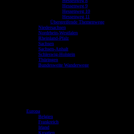
Hessenweg 8
Hessenweg 9
Hessenweg 10
Hessenweg 11
Übergreifende Themenwege
Niedersachsen
Nordrhein-Westfalen
Rheinland-Pfalz
Sachsen
Sachsen-Anhalt
Schleswig-Holstein
Thüringen
Bundesweite Wanderwege
Europa
Belgien
Frankreich
Irland
Kroatien