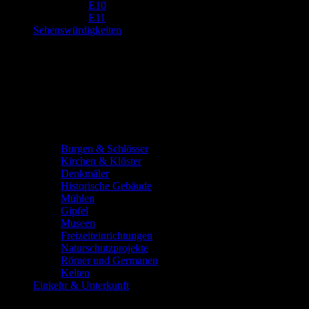
E10
E11
Sehenswürdigkeiten
Burgen & Schlösser
Kirchen & Klöster
Denkmäler
Historische Gebäude
Mühlen
Gipfel
Museen
Freizeiteinrichtungen
Naturschutzprojekte
Römer und Germanen
Kelten
Einkehr & Unterkunft