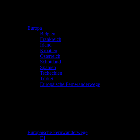
Europa
Belgien
Frankreich
Irland
Kroatien
Österreich
Schottland
Spanien
Tschechien
Türkei
Europäische Fernwanderwege
Europäische Fernwanderwege
E1