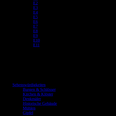
E2
E3
E4
E5
E6
E7
E8
E9
E10
E11
Sehenswürdigkeiten
Burgen & Schlösser
Kirchen & Klöster
Denkmäler
Historische Gebäude
Mühlen
Gipfel