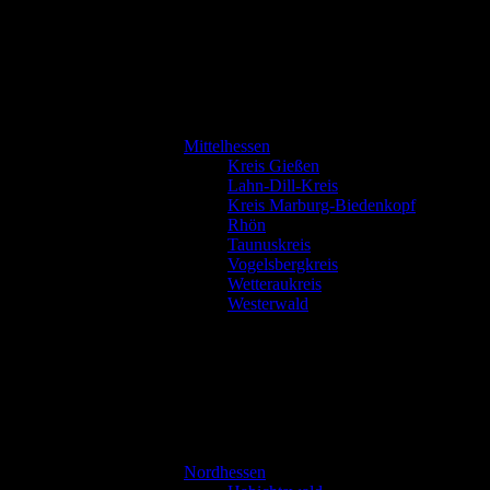
Mittelhessen
Kreis Gießen
Lahn-Dill-Kreis
Kreis Marburg-Biedenkopf
Rhön
Taunuskreis
Vogelsbergkreis
Wetteraukreis
Westerwald
Nordhessen