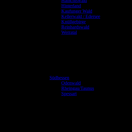
Habichtswald
Hinterland
Kaufunger Wald
Kellerwald / Edersee
Knüllgebirge
Reinhardswald
Werratal
Südhessen
Odenwald
Rheingau/Taunus
Spessart