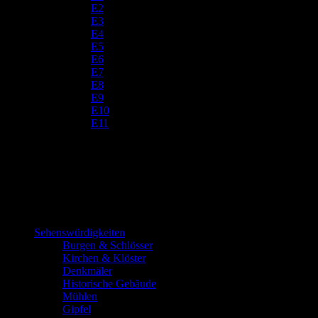
E2
E3
E4
E5
E6
E7
E8
E9
E10
E11
Sehenswürdigkeiten
Burgen & Schlösser
Kirchen & Klöster
Denkmäler
Historische Gebäude
Mühlen
Gipfel