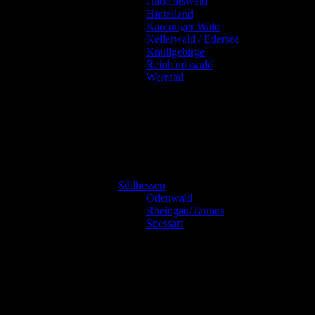
Habichtswald
Hinterland
Kaufunger Wald
Kellerwald / Edersee
Knüllgebirge
Reinhardswald
Werratal
Südhessen
Odenwald
Rheingau/Taunus
Spessart