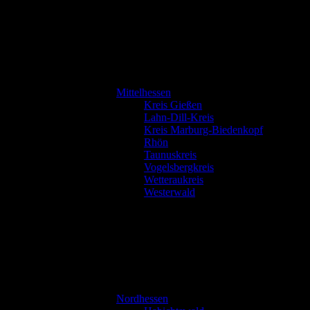
Mittelhessen
Kreis Gießen
Lahn-Dill-Kreis
Kreis Marburg-Biedenkopf
Rhön
Taunuskreis
Vogelsbergkreis
Wetteraukreis
Westerwald
Nordhessen