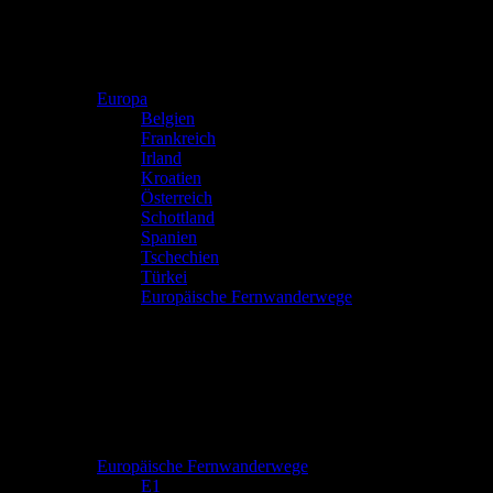
Europa
Belgien
Frankreich
Irland
Kroatien
Österreich
Schottland
Spanien
Tschechien
Türkei
Europäische Fernwanderwege
Europäische Fernwanderwege
E1