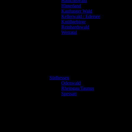
Habichtswald
Hinterland
Kaufunger Wald
Kellerwald / Edersee
Knüllgebirge
Reinhardswald
Werratal
Südhessen
Odenwald
Rheingau/Taunus
Spessart