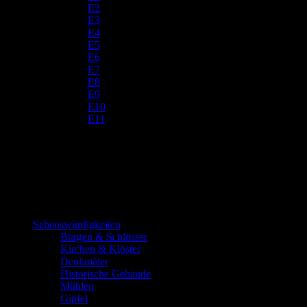
E2
E3
E4
E5
E6
E7
E8
E9
E10
E11
Sehenswürdigkeiten
Burgen & Schlösser
Kirchen & Klöster
Denkmäler
Historische Gebäude
Mühlen
Gipfel