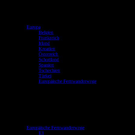
Europa
Belgien
Frankreich
Irland
Kroatien
Österreich
Schottland
Spanien
Tschechien
Türkei
Europäische Fernwanderwege
Europäische Fernwanderwege
E1