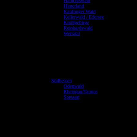
Habichtswald
Hinterland
Kaufunger Wald
Kellerwald / Edersee
Knüllgebirge
Reinhardswald
Werratal
Südhessen
Odenwald
Rheingau/Taunus
Spessart