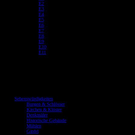
E2
E3
E4
E5
E6
E7
E8
E9
E10
E11
Sehenswürdigkeiten
Burgen & Schlösser
Kirchen & Klöster
Denkmäler
Historische Gebäude
Mühlen
Gipfel