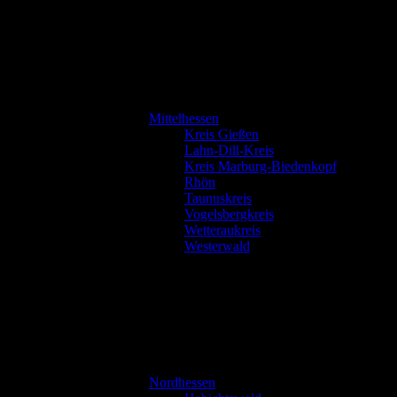
Mittelhessen
Kreis Gießen
Lahn-Dill-Kreis
Kreis Marburg-Biedenkopf
Rhön
Taunuskreis
Vogelsbergkreis
Wetteraukreis
Westerwald
Nordhessen