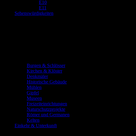
E10
E11
Sehenswürdigkeiten
Burgen & Schlösser
Kirchen & Klöster
Denkmäler
Historische Gebäude
Mühlen
Gipfel
Museen
Freizeiteinrichtungen
Naturschutzprojekte
Römer und Germanen
Kelten
Einkehr & Unterkunft