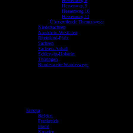
Hessenweg 8
Hessenweg 9
Hessenweg 10
Hessenweg 11
Übergreifende Themenwege
Niedersachsen
Nordrhein-Westfalen
Rheinland-Pfalz
Sachsen
Sachsen-Anhalt
Schleswig-Holstein
Thüringen
Bundesweite Wanderwege
Europa
Belgien
Frankreich
Irland
Kroatien