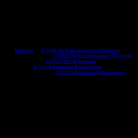
Neueste Kommentare
Pedestrial
zu
D-3700 Die Franzosenstraße (Übersicht)
Dr. Peter Nabitz
zu
D-3700 Die Franzosenstraße (Übersicht)
Jutta Pallutz
zu
D-63654 Die Bettenstraße
Heide
zu
D-53424 Restaurant Rolandsbogen
Baumung, Ulrich
zu
D-53424 Restaurant Rolandsbogen
Anzeige (Amazon)