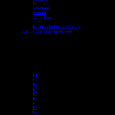
Österreich
Schottland
Spanien
Tschechien
Türkei
Europäische Fernwanderwege
Europäische Fernwanderwege
E1
E2
E3
E4
E5
E6
E7
E8
E9