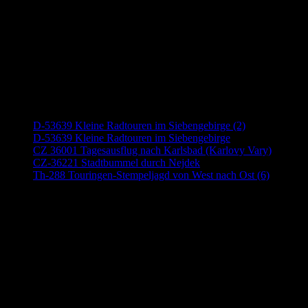
Neueste Beiträge
D-53639 Kleine Radtouren im Siebengebirge (2)
D-53639 Kleine Radtouren im Siebengebirge
CZ 36001 Tagesausflug nach Karlsbad (Karlovy Vary)
CZ-36221 Stadtbummel durch Nejdek
Th-288 Touringen-Stempeljagd von West nach Ost (6)
Anzeige (Amazon)