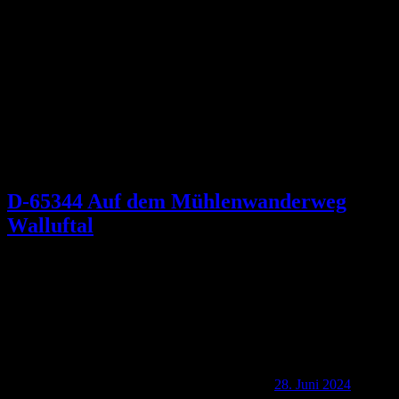
Schlagwort:
Erbischof Adolf von Nassau
D-65344 Auf dem Mühlenwanderweg
Walluftal
28. Juni 2024