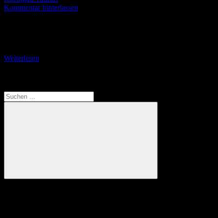
Kommentar hinterlassen
Von Martinsthal zum Oberwallufer Schlag 26 Mühlen wurden einst
im romantischen Walluftal betrieben. Am „Tor zum Rheingau“ gibt
es einen 11 Kilometer langen Wanderweg, auf
Weiterlesen
Translate
Suchen
nach:
Suchen
Anzeige