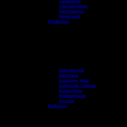
Taunuskreis
Vogelsbergkreis
Wetteraukreis
Westerwald
Nordhessen
Habichtswald
Hinterland
Kaufunger Wald
Kellerwald / Edersee
Knüllgebirge
Reinhardswald
Werratal
Südhessen