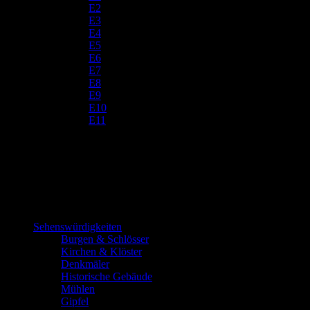
E2
E3
E4
E5
E6
E7
E8
E9
E10
E11
Sehenswürdigkeiten
Burgen & Schlösser
Kirchen & Klöster
Denkmäler
Historische Gebäude
Mühlen
Gipfel