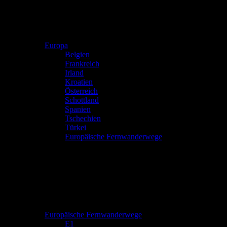
Europa
Belgien
Frankreich
Irland
Kroatien
Österreich
Schottland
Spanien
Tschechien
Türkei
Europäische Fernwanderwege
Europäische Fernwanderwege
E1