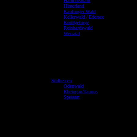
Habichtswald
Hinterland
Kaufunger Wald
Kellerwald / Edersee
Knüllgebirge
Reinhardswald
Werratal
Südhessen
Odenwald
Rheingau/Taunus
Spessart