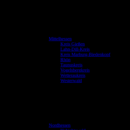
Mittelhessen
Kreis Gießen
Lahn-Dill-Kreis
Kreis Marburg-Biedenkopf
Rhön
Taunuskreis
Vogelsbergkreis
Wetteraukreis
Westerwald
Nordhessen