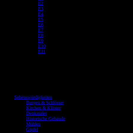
E2
E3
E4
E5
E6
E7
E8
E9
E10
E11
Sehenswürdigkeiten
Burgen & Schlösser
Kirchen & Klöster
Denkmäler
Historische Gebäude
Mühlen
Gipfel