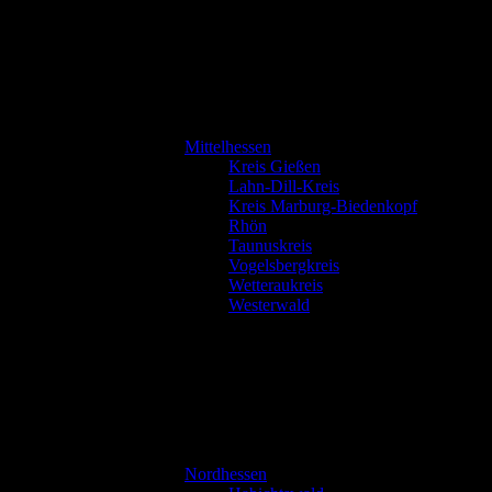
Mittelhessen
Kreis Gießen
Lahn-Dill-Kreis
Kreis Marburg-Biedenkopf
Rhön
Taunuskreis
Vogelsbergkreis
Wetteraukreis
Westerwald
Nordhessen