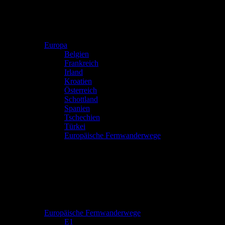
Europa
Belgien
Frankreich
Irland
Kroatien
Österreich
Schottland
Spanien
Tschechien
Türkei
Europäische Fernwanderwege
Europäische Fernwanderwege
E1