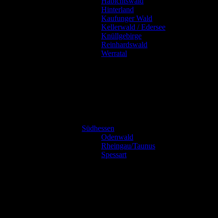
Habichtswald
Hinterland
Kaufunger Wald
Kellerwald / Edersee
Knüllgebirge
Reinhardswald
Werratal
Südhessen
Odenwald
Rheingau/Taunus
Spessart