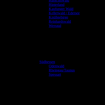
Habichtswald
Hinterland
Kaufunger Wald
Kellerwald / Edersee
Knüllgebirge
Reinhardswald
Werratal
Südhessen
Odenwald
Rheingau/Taunus
Spessart