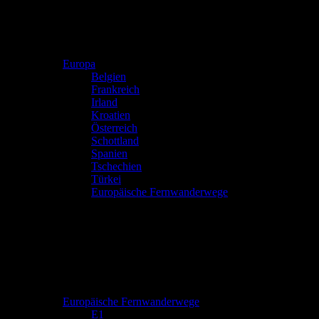
Europa
Belgien
Frankreich
Irland
Kroatien
Österreich
Schottland
Spanien
Tschechien
Türkei
Europäische Fernwanderwege
Europäische Fernwanderwege
E1