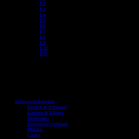
E2
E3
E4
E5
E6
E7
E8
E9
E10
E11
Sehenswürdigkeiten
Burgen & Schlösser
Kirchen & Klöster
Denkmäler
Historische Gebäude
Mühlen
Gipfel