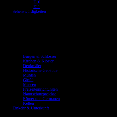
E10
E11
Sehenswürdigkeiten
Burgen & Schlösser
Kirchen & Klöster
Denkmäler
Historische Gebäude
Mühlen
Gipfel
Museen
Freizeiteinrichtungen
Naturschutzprojekte
Römer und Germanen
Kelten
Einkehr & Unterkunft