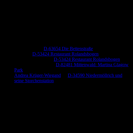
Neueste Kommentare
Jutta Pallutz
zu
D-63654 Die Bettenstraße
Heide
zu
D-53424 Restaurant Rolandsbogen
Baumung, Ulrich
zu
D-53424 Restaurant Rolandsbogen
Körner Peter Josef
zu
D-82481 Mittenwald: Martina Glagow
Park
Andrea Krüger-Wiegand
zu
D-34590 Niedermöllrich und
seine Storchenstation
Anzeige (Amazon)