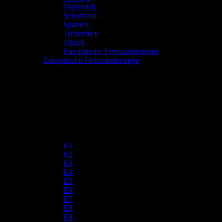
Österreich
Schottland
Spanien
Tschechien
Türkei
Europäische Fernwanderwege
Europäische Fernwanderwege
E1
E2
E3
E4
E5
E6
E7
E8
E9