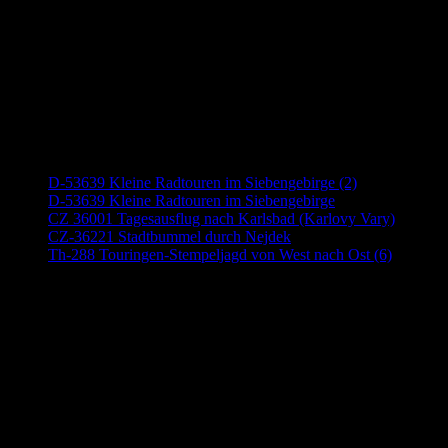
Neueste Beiträge
D-53639 Kleine Radtouren im Siebengebirge (2)
D-53639 Kleine Radtouren im Siebengebirge
CZ 36001 Tagesausflug nach Karlsbad (Karlovy Vary)
CZ-36221 Stadtbummel durch Nejdek
Th-288 Touringen-Stempeljagd von West nach Ost (6)
Anzeige (Amazon)