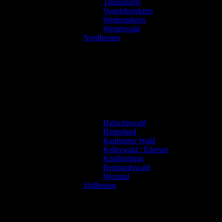
Taunuskreis
Vogelsbergkreis
Wetteraukreis
Westerwald
Nordhessen
Habichtswald
Hinterland
Kaufunger Wald
Kellerwald / Edersee
Knüllgebirge
Reinhardswald
Werratal
Südhessen