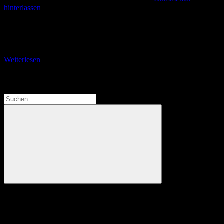
hinterlassen
Auf den Spuren Napoleons – Von Zwätzen nach Cosewitz (5,3 km)
Es ist der 3. Tag unserer Wanderreise nach Thüringen. Nach ersten
Schritten auf dem
Weiterlesen
Translate
Suchen
nach:
Suchen
Anzeige