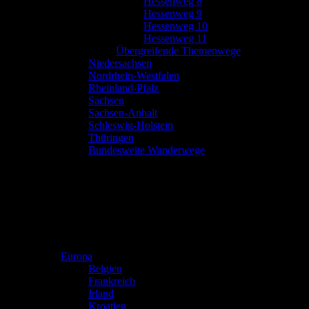
Hessenweg 8
Hessenweg 9
Hessenweg 10
Hessenweg 11
Übergreifende Themenwege
Niedersachsen
Nordrhein-Westfalen
Rheinland-Pfalz
Sachsen
Sachsen-Anhalt
Schleswig-Holstein
Thüringen
Bundesweite Wanderwege
Europa
Belgien
Frankreich
Irland
Kroatien