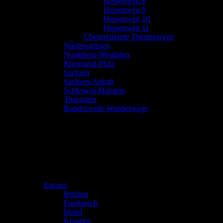
Hessenweg 8
Hessenweg 9
Hessenweg 10
Hessenweg 11
Übergreifende Themenwege
Niedersachsen
Nordrhein-Westfalen
Rheinland-Pfalz
Sachsen
Sachsen-Anhalt
Schleswig-Holstein
Thüringen
Bundesweite Wanderwege
Europa
Belgien
Frankreich
Irland
Kroatien