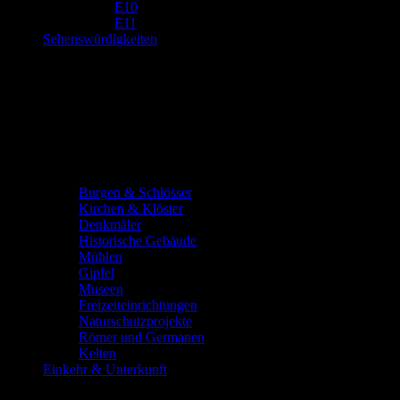
E10
E11
Sehenswürdigkeiten
Burgen & Schlösser
Kirchen & Klöster
Denkmäler
Historische Gebäude
Mühlen
Gipfel
Museen
Freizeiteinrichtungen
Naturschutzprojekte
Römer und Germanen
Kelten
Einkehr & Unterkunft