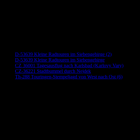
Neueste Beiträge
D-53639 Kleine Radtouren im Siebengebirge (2)
D-53639 Kleine Radtouren im Siebengebirge
CZ 36001 Tagesausflug nach Karlsbad (Karlovy Vary)
CZ-36221 Stadtbummel durch Nejdek
Th-288 Touringen-Stempeljagd von West nach Ost (6)
Anzeige (Amazon)