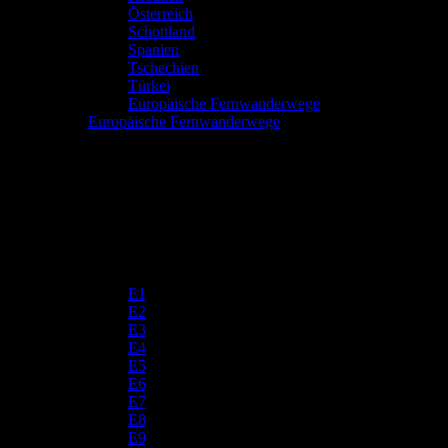
Österreich
Schottland
Spanien
Tschechien
Türkei
Europäische Fernwanderwege
Europäische Fernwanderwege
E1
E2
E3
E4
E5
E6
E7
E8
E9