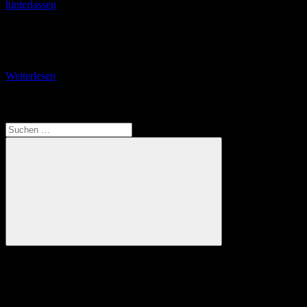
hinterlassen
Teil 3: Über die Tauberbrücke in die Altstadt Kurz vor der
Tauberbrücke finde ich noch eine Infotafel des Odenwaldklubs.
Drei Hauptwanderwege in den Odenwald haben
Weiterlesen
Translate
Suchen
nach:
Suchen
Anzeige