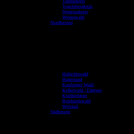
Taunuskreis
Vogelsbergkreis
Wetteraukreis
Westerwald
Nordhessen
Habichtswald
Hinterland
Kaufunger Wald
Kellerwald / Edersee
Knüllgebirge
Reinhardswald
Werratal
Südhessen