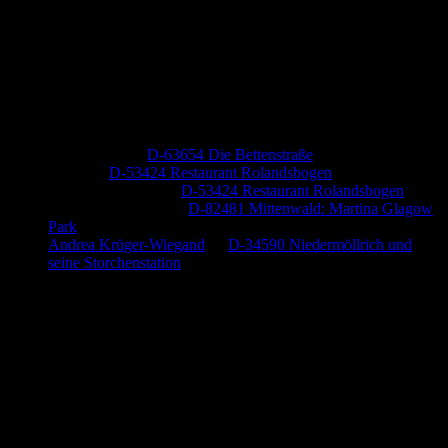
Neueste Kommentare
Jutta Pallutz
zu
D-63654 Die Bettenstraße
Heide
zu
D-53424 Restaurant Rolandsbogen
Baumung, Ulrich
zu
D-53424 Restaurant Rolandsbogen
Körner Peter Josef
zu
D-82481 Mittenwald: Martina Glagow
Park
Andrea Krüger-Wiegand
zu
D-34590 Niedermöllrich und
seine Storchenstation
Anzeige (Amazon)