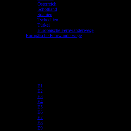
Österreich
Schottland
Spanien
Tschechien
Türkei
Europäische Fernwanderwege
Europäische Fernwanderwege
E1
E2
E3
E4
E5
E6
E7
E8
E9