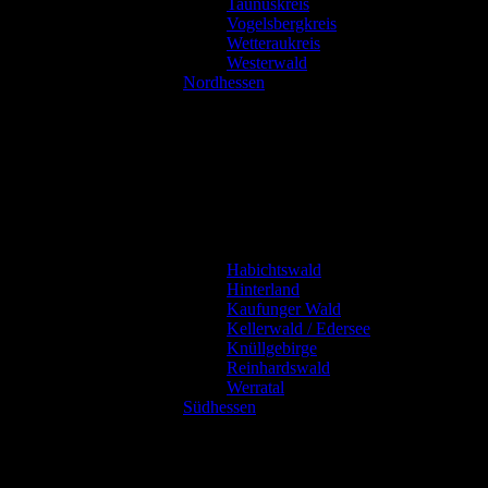
Taunuskreis
Vogelsbergkreis
Wetteraukreis
Westerwald
Nordhessen
Habichtswald
Hinterland
Kaufunger Wald
Kellerwald / Edersee
Knüllgebirge
Reinhardswald
Werratal
Südhessen