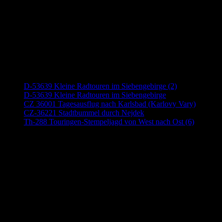
Neueste Beiträge
D-53639 Kleine Radtouren im Siebengebirge (2)
D-53639 Kleine Radtouren im Siebengebirge
CZ 36001 Tagesausflug nach Karlsbad (Karlovy Vary)
CZ-36221 Stadtbummel durch Nejdek
Th-288 Touringen-Stempeljagd von West nach Ost (6)
Anzeige (Amazon)