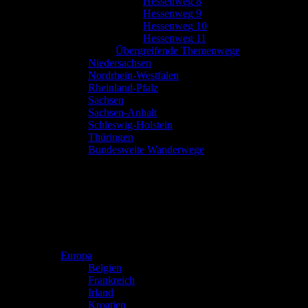
Hessenweg 8
Hessenweg 9
Hessenweg 10
Hessenweg 11
Übergreifende Themenwege
Niedersachsen
Nordrhein-Westfalen
Rheinland-Pfalz
Sachsen
Sachsen-Anhalt
Schleswig-Holstein
Thüringen
Bundesweite Wanderwege
Europa
Belgien
Frankreich
Irland
Kroatien