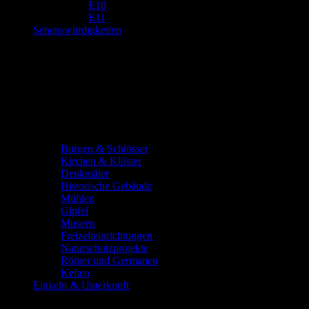
E10
E11
Sehenswürdigkeiten
Burgen & Schlösser
Kirchen & Klöster
Denkmäler
Historische Gebäude
Mühlen
Gipfel
Museen
Freizeiteinrichtungen
Naturschutzprojekte
Römer und Germanen
Kelten
Einkehr & Unterkunft