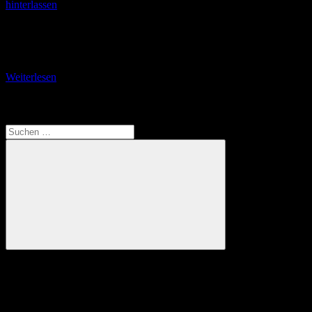
hinterlassen
Teil 3: Über den Fischmarkt zum Dom zurück Es wird Zeit für ein
Mittagessen. Unser Quartett ist sich einig: Es soll eine Thüringer
Spezialität sein.
Weiterlesen
Translate
Suchen
nach:
Suchen
Anzeige