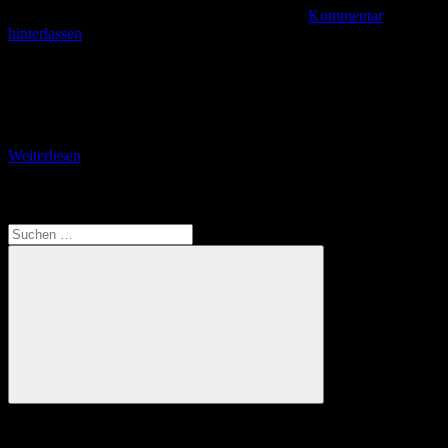
Kommentar
hinterlassen
In Fischbach „beim Schorsch“ Der Campingplatz Schiffle in
Fischbach, einem Stadtteil von Friedrichshafen, war der
nordwestlichste Punkt, den ich während eines sechstägigen
Aufenthaltes am Bodensee
Weiterlesen
Translate
Suchen
nach:
Suchen
Anzeige