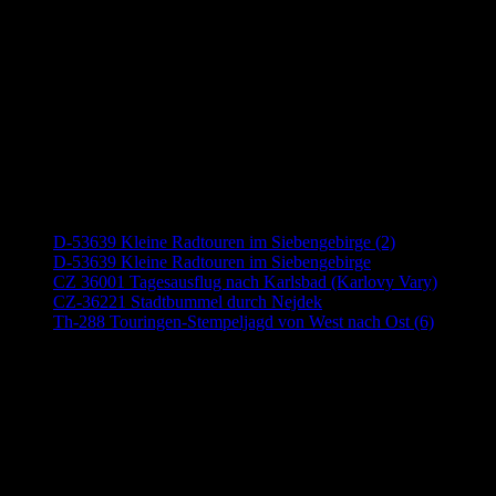
Neueste Beiträge
D-53639 Kleine Radtouren im Siebengebirge (2)
D-53639 Kleine Radtouren im Siebengebirge
CZ 36001 Tagesausflug nach Karlsbad (Karlovy Vary)
CZ-36221 Stadtbummel durch Nejdek
Th-288 Touringen-Stempeljagd von West nach Ost (6)
Anzeige (Amazon)