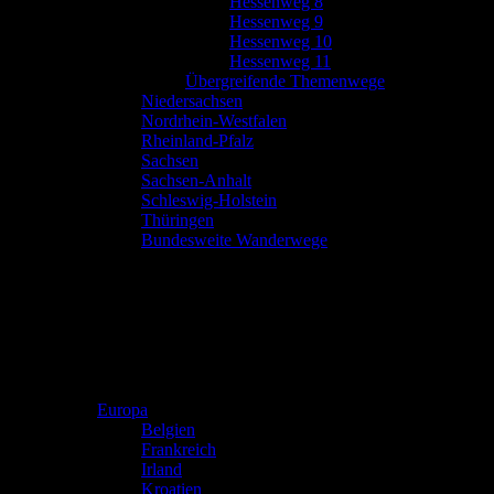
Hessenweg 8
Hessenweg 9
Hessenweg 10
Hessenweg 11
Übergreifende Themenwege
Niedersachsen
Nordrhein-Westfalen
Rheinland-Pfalz
Sachsen
Sachsen-Anhalt
Schleswig-Holstein
Thüringen
Bundesweite Wanderwege
Europa
Belgien
Frankreich
Irland
Kroatien