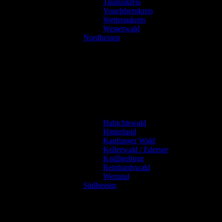
Taunuskreis
Vogelsbergkreis
Wetteraukreis
Westerwald
Nordhessen
Habichtswald
Hinterland
Kaufunger Wald
Kellerwald / Edersee
Knüllgebirge
Reinhardswald
Werratal
Südhessen