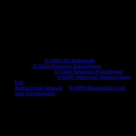
Neueste Kommentare
Jutta Pallutz
zu
D-63654 Die Bettenstraße
Heide
zu
D-53424 Restaurant Rolandsbogen
Baumung, Ulrich
zu
D-53424 Restaurant Rolandsbogen
Körner Peter Josef
zu
D-82481 Mittenwald: Martina Glagow
Park
Andrea Krüger-Wiegand
zu
D-34590 Niedermöllrich und
seine Storchenstation
Anzeige (Amazon)