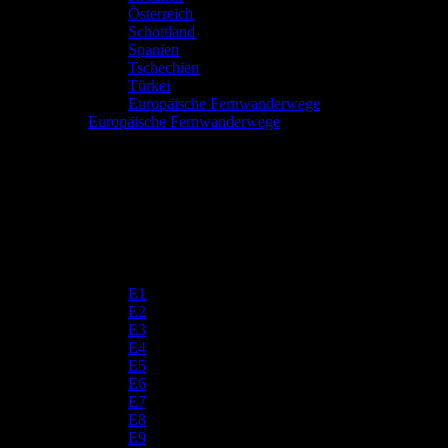
Österreich
Schottland
Spanien
Tschechien
Türkei
Europäische Fernwanderwege
Europäische Fernwanderwege
E1
E2
E3
E4
E5
E6
E7
E8
E9