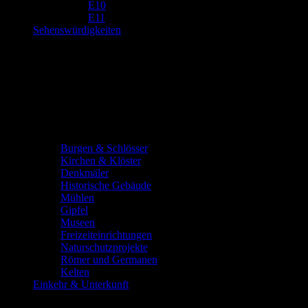
E10
E11
Sehenswürdigkeiten
Burgen & Schlösser
Kirchen & Klöster
Denkmäler
Historische Gebäude
Mühlen
Gipfel
Museen
Freizeiteinrichtungen
Naturschutzprojekte
Römer und Germanen
Kelten
Einkehr & Unterkunft