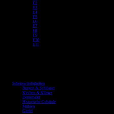
E2
E3
E4
E5
E6
E7
E8
E9
E10
E11
Sehenswürdigkeiten
Burgen & Schlösser
Kirchen & Klöster
Denkmäler
Historische Gebäude
Mühlen
Gipfel