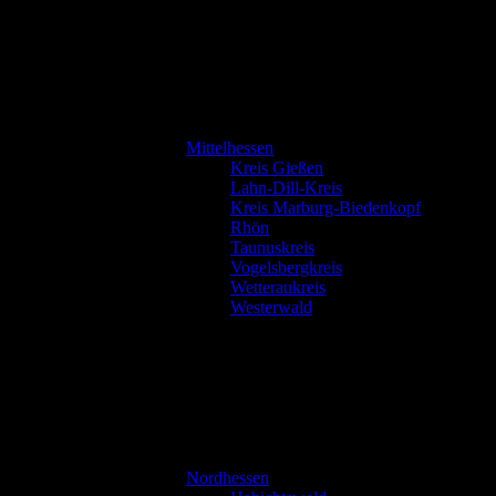
Mittelhessen
Kreis Gießen
Lahn-Dill-Kreis
Kreis Marburg-Biedenkopf
Rhön
Taunuskreis
Vogelsbergkreis
Wetteraukreis
Westerwald
Nordhessen