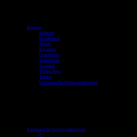
Europa
Belgien
Frankreich
Irland
Kroatien
Österreich
Schottland
Spanien
Tschechien
Türkei
Europäische Fernwanderwege
Europäische Fernwanderwege
E1