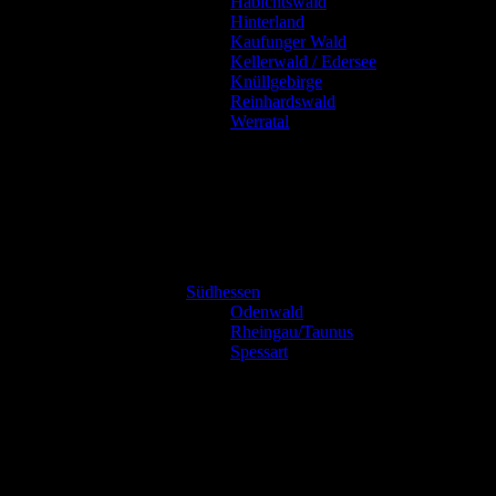
Habichtswald
Hinterland
Kaufunger Wald
Kellerwald / Edersee
Knüllgebirge
Reinhardswald
Werratal
Südhessen
Odenwald
Rheingau/Taunus
Spessart