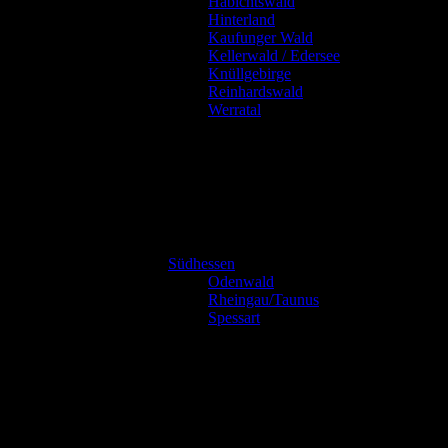
Habichtswald
Hinterland
Kaufunger Wald
Kellerwald / Edersee
Knüllgebirge
Reinhardswald
Werratal
Südhessen
Odenwald
Rheingau/Taunus
Spessart