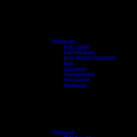
Mittelhessen
Kreis Gießen
Lahn-Dill-Kreis
Kreis Marburg-Biedenkopf
Rhön
Taunuskreis
Vogelsbergkreis
Wetteraukreis
Westerwald
Nordhessen