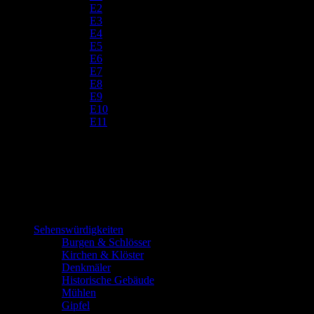
E2
E3
E4
E5
E6
E7
E8
E9
E10
E11
Sehenswürdigkeiten
Burgen & Schlösser
Kirchen & Klöster
Denkmäler
Historische Gebäude
Mühlen
Gipfel