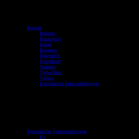
Europa
Belgien
Frankreich
Irland
Kroatien
Österreich
Schottland
Spanien
Tschechien
Türkei
Europäische Fernwanderwege
Europäische Fernwanderwege
E1