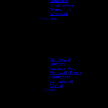
Taunuskreis
Vogelsbergkreis
Wetteraukreis
Westerwald
Nordhessen
Habichtswald
Hinterland
Kaufunger Wald
Kellerwald / Edersee
Knüllgebirge
Reinhardswald
Werratal
Südhessen