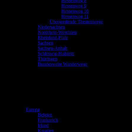
Hessenweg 8
Hessenweg 9
Hessenweg 10
Hessenweg 11
Übergreifende Themenwege
Niedersachsen
Nordrhein-Westfalen
Rheinland-Pfalz
Sachsen
Sachsen-Anhalt
Schleswig-Holstein
Thüringen
Bundesweite Wanderwege
Europa
Belgien
Frankreich
Irland
Kroatien