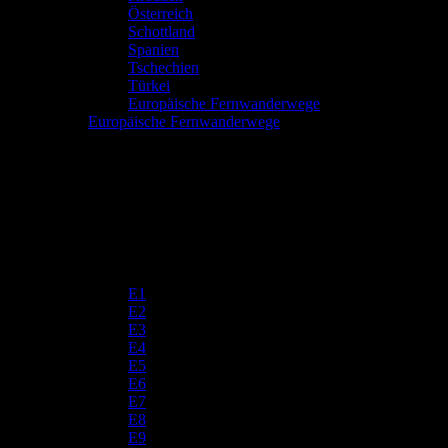
Österreich
Schottland
Spanien
Tschechien
Türkei
Europäische Fernwanderwege
Europäische Fernwanderwege
E1
E2
E3
E4
E5
E6
E7
E8
E9