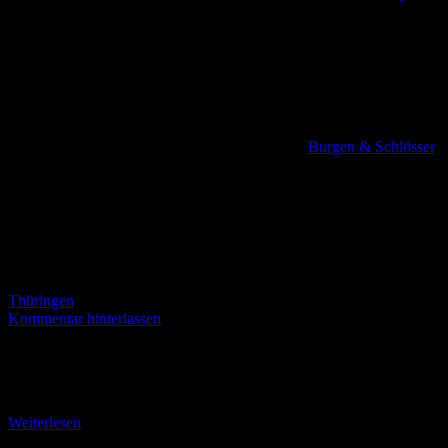
Burgen & Schlösser
,
Thüringen
Kommentar hinterlassen
Die Burgruine Liebenstein (Touringen-Stempel Nr. 24) Die
Burgruine Liebenstein wurde im Jahr 1306 urkundlich erstmals
erwähnt – mit der Belehnung der Herren vom Stein durch
Weiterlesen