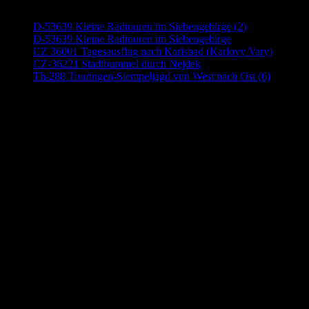
D-53639 Kleine Radtouren im Siebengebirge (2)
D-53639 Kleine Radtouren im Siebengebirge
CZ 36001 Tagesausflug nach Karlsbad (Karlovy Vary)
CZ-36221 Stadtbummel durch Nejdek
Th-288 Touringen-Stempeljagd von West nach Ost (6)
Anzeige (Amazon)