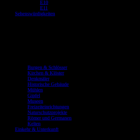
E10
E11
Sehenswürdigkeiten
Burgen & Schlösser
Kirchen & Klöster
Denkmäler
Historische Gebäude
Mühlen
Gipfel
Museen
Freizeiteinrichtungen
Naturschutzprojekte
Römer und Germanen
Kelten
Einkehr & Unterkunft