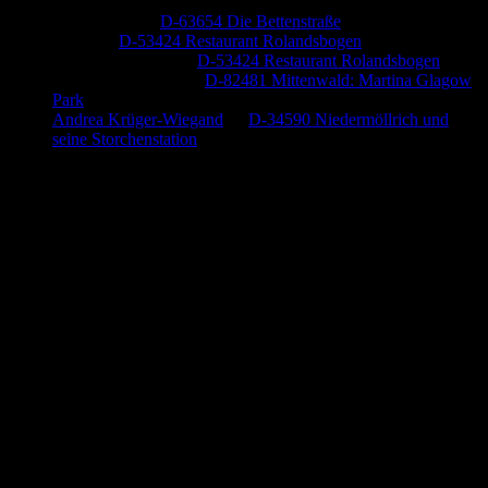
Jutta Pallutz
zu
D-63654 Die Bettenstraße
Heide
zu
D-53424 Restaurant Rolandsbogen
Baumung, Ulrich
zu
D-53424 Restaurant Rolandsbogen
Körner Peter Josef
zu
D-82481 Mittenwald: Martina Glagow
Park
Andrea Krüger-Wiegand
zu
D-34590 Niedermöllrich und
seine Storchenstation
Anzeige (Amazon)