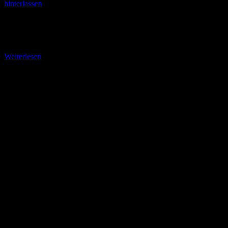
hinterlassen
Einzigartige Symbiose aus Natur und Gartenbaukunst (gb) Schon
lange war es geplant – im September 2024 hat es endlich geklappt.
Mit unserer siebenköpfigen Wandergruppe habe
Weiterlesen