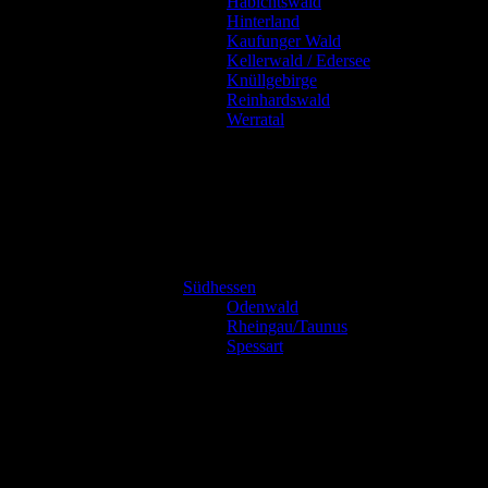
Habichtswald
Hinterland
Kaufunger Wald
Kellerwald / Edersee
Knüllgebirge
Reinhardswald
Werratal
Südhessen
Odenwald
Rheingau/Taunus
Spessart