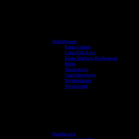
Mittelhessen
Kreis Gießen
Lahn-Dill-Kreis
Kreis Marburg-Biedenkopf
Rhön
Taunuskreis
Vogelsbergkreis
Wetteraukreis
Westerwald
Nordhessen