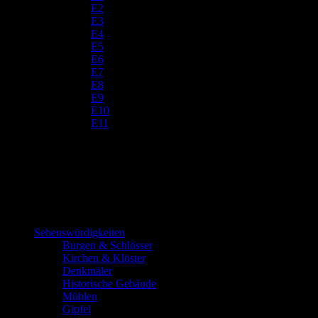
E2
E3
E4
E5
E6
E7
E8
E9
E10
E11
Sehenswürdigkeiten
Burgen & Schlösser
Kirchen & Klöster
Denkmäler
Historische Gebäude
Mühlen
Gipfel