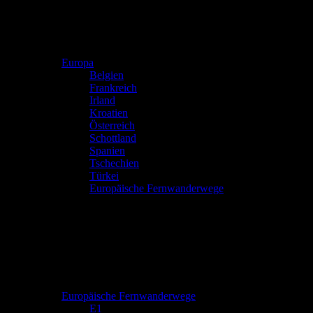
Europa
Belgien
Frankreich
Irland
Kroatien
Österreich
Schottland
Spanien
Tschechien
Türkei
Europäische Fernwanderwege
Europäische Fernwanderwege
E1